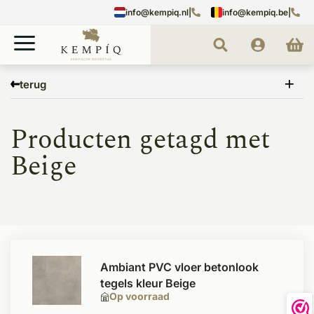
info@kempiq.nl
|
info@kempiq.be
|
Home
Tags
Beige
terug
Producten getagd met
Beige
Ambiant PVC vloer betonlook
tegels kleur Beige
Op voorraad