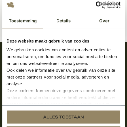
Toestemming
Details
Over
Deze website maakt gebruik van cookies
We gebruiken cookies om content en advertenties te
Meld je aan en ontvang het laatste nieuws
personaliseren, om functies voor social media te bieden
over onze kempische bouwstijl!
en om ons websiteverkeer te analyseren.
Ook delen we informatie over uw gebruik van onze site
Aanmelden voor de nieuwsbrief
met onze partners voor social media, adverteren en
analyse.
Deze partners kunnen deze gegevens combineren met
andere informatie die u aan ze heeft verstrekt of die ze
hebben verzameld op basis van uw gebruik van hun
services.
ALLES TOESTAAN