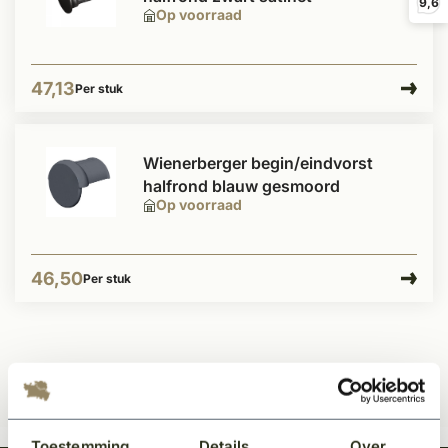
9,6
Op voorraad
47,13
Per stuk
Wienerberger begin/eindvorst
halfrond blauw gesmoord
Op voorraad
46,50
Per stuk
Toestemming
Details
Over