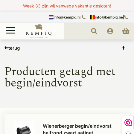
Week 33 zijn wij vanwege vakantie gesloten!
info@kempiq.nl
|
info@kempiq.be
|
Home
Tags
begin/eindvorst
terug
Producten getagd met
begin/eindvorst
Wienerberger begin/eindvorst
halfrond zwart satinet