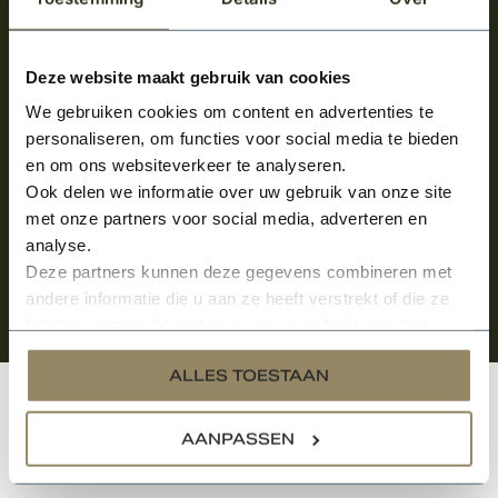
Meld je aan en ontvang het laatste nieuws
over onze kempische bouwstijl!
Deze website maakt gebruik van cookies
We gebruiken cookies om content en advertenties te
Aanmelden voor de nieuwsbrief
personaliseren, om functies voor social media te bieden
en om ons websiteverkeer te analyseren.
Ook delen we informatie over uw gebruik van onze site
met onze partners voor social media, adverteren en
analyse.
Deze partners kunnen deze gegevens combineren met
andere informatie die u aan ze heeft verstrekt of die ze
hebben verzameld op basis van uw gebruik van hun
services.
ALLES TOESTAAN
Klantenservice
AANPASSEN