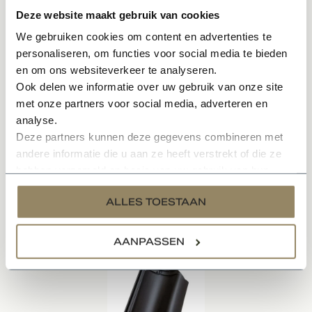
Meerdere kleurmogelijkheden
Deze website maakt gebruik van cookies
Universeel product geschikt voor OVH / VHV
Minimale dakhelling: 25°
We gebruiken cookies om content en advertenties te
personaliseren, om functies voor social media te bieden
Zie afbeelding voor maatvoering
en om ons websiteverkeer te analyseren.
Zie downloadsheet voor technische informatie
Ook delen we informatie over uw gebruik van onze site
met onze partners voor social media, adverteren en
Specificaties
analyse.
Deze partners kunnen deze gegevens combineren met
Documenten
andere informatie die u aan ze heeft verstrekt of die ze
hebben verzameld op basis van uw gebruik van hun
services.
ALLES TOESTAAN
Gerelateerde producten
AANPASSEN