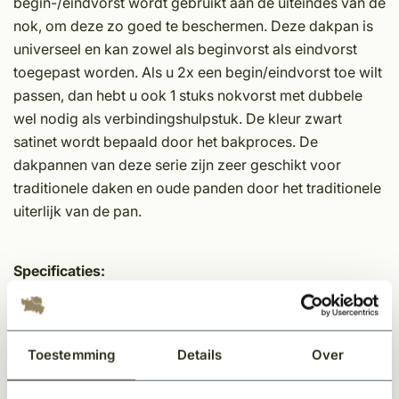
begin-/eindvorst wordt gebruikt aan de uiteindes van de
nok, om deze zo goed te beschermen. Deze dakpan is
universeel en kan zowel als beginvorst als eindvorst
toegepast worden. Als u 2x een begin/eindvorst toe wilt
passen, dan hebt u ook 1 stuks nokvorst met dubbele
wel nodig als verbindingshulpstuk. De kleur zwart
satinet wordt bepaald door het bakproces. De
dakpannen van deze serie zijn zeer geschikt voor
traditionele daken en oude panden door het traditionele
uiterlijk van de pan.
Specificaties:
Kleipan
Gestookt op basis van rode scherf
Voorzien van alle certificeringen
Toestemming
Details
Over
Authentiek Wienerberger product