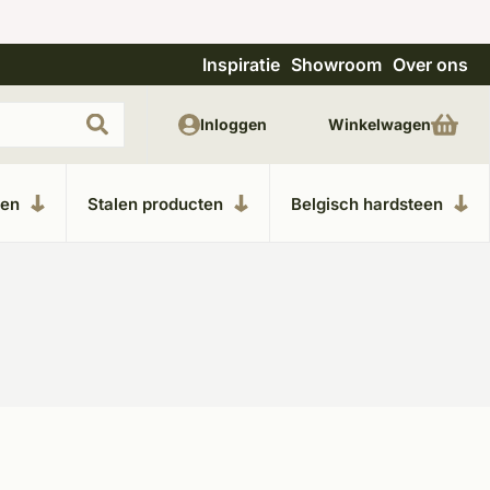
Inspiratie
Showroom
Over ons
Uitgebreide showroom in Kesteren
Unieke m
Inloggen
Winkelwagen
ken
Stalen producten
Belgisch hardsteen