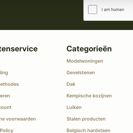
tenservice
Categorieën
t
Modelwoningen
ding
Gevelstenen
methodes
Dak
eren
Kempische kozijnen
count
Luiken
ne voorwaarden
Stalen producten
Policy
Belgisch hardsteen