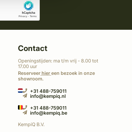
Contact
Openingstijden: ma t/m vrij - 8.00 tot
17.00 uur
Reserveer
hier
een bezoek in onze
showroom.
+31 488-759011
info@kempiq.nl
+31 488-759011
info@kempiq.be
KempíQ B.V.