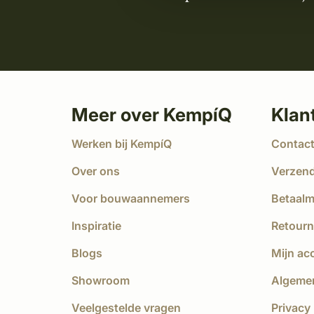
Meer over KempíQ
Klan
Werken bij KempíQ
Contac
Over ons
Verzen
Voor bouwaannemers
Betaal
Inspiratie
Retourn
Blogs
Mijn ac
Showroom
Algeme
Veelgestelde vragen
Privacy 