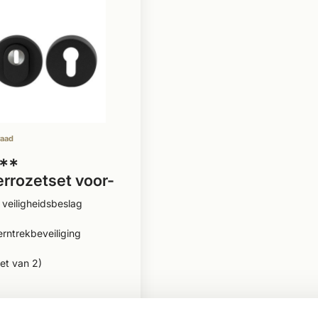
raad
**
derrozetset voor-
hterdeur zwart
veiligheidsbeslag
rntrekbeveiliging
et van 2)