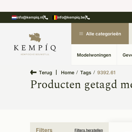
showroom in Kesteren
Unieke materialen in kempische
info@kempiq.nl
|
info@kempiq.be
|
Alle categorieën
Modelwoningen
Gev
Terug
Home
Tags
9392.61
Producten getagd me
Filters
Filters herstellen