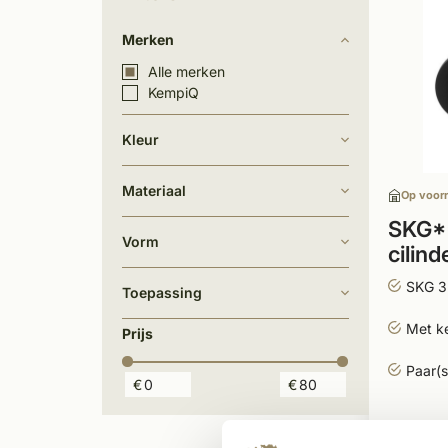
Merken
Alle merken
KempiQ
Kleur
Materiaal
Op voor
SKG*
Vorm
cilin
en ac
SKG 3 
Toepassing
Met ke
Prijs
Paar(s
€
€