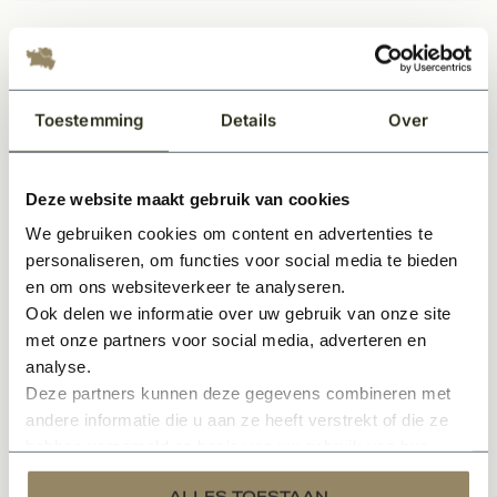
Gerelateerde producten
Toestemming
Details
Over
Deze website maakt gebruik van cookies
We gebruiken cookies om content en advertenties te
personaliseren, om functies voor social media te bieden
en om ons websiteverkeer te analyseren.
Ook delen we informatie over uw gebruik van onze site
Op voorraad
met onze partners voor social media, adverteren en
Luikvastzetter type 2 automatisch zwart
analyse.
Deze partners kunnen deze gegevens combineren met
andere informatie die u aan ze heeft verstrekt of die ze
28,50
Per stuk
hebben verzameld op basis van uw gebruik van hun
services.
ALLES TOESTAAN