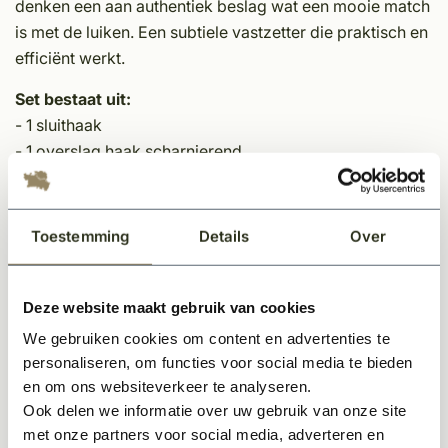
denken een aan authentiek beslag wat een mooie match
is met de luiken. Een subtiele vastzetter die praktisch en
efficiënt werkt.
Set bestaat uit:
- 1 sluithaak
- 1 overslag haak scharnierend
- In 2 maten leverbaar
- Complete set inclusief aanslag en sluitklem om
klapperen tegen te gaan
Toestemming
Details
Over
- 125mm bestemd / geschikt voor dubbele luikset
Deze website maakt gebruik van cookies
Antiroest behandeld /zwart.
We gebruiken cookies om content en advertenties te
personaliseren, om functies voor social media te bieden
en om ons websiteverkeer te analyseren.
Ook delen we informatie over uw gebruik van onze site
Gerelateerde producten
met onze partners voor social media, adverteren en