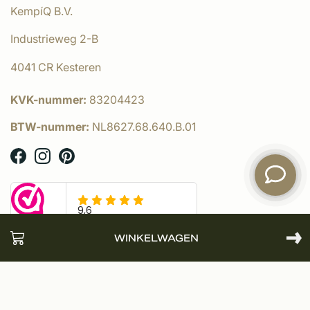
KempíQ B.V.
Industrieweg 2-B
4041 CR Kesteren
KVK-nummer:
83204423
BTW-nummer:
NL8627.68.640.B.01
WINKELWAGEN
© KempíQ
- Powered by:
emarkable