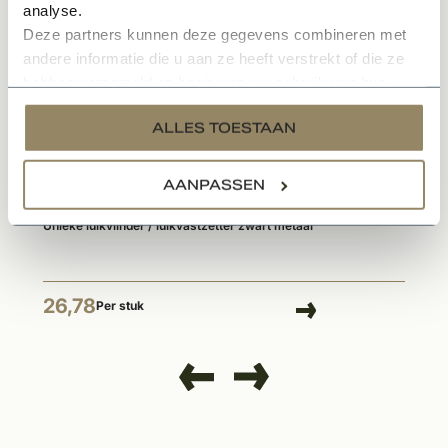
analyse.
Deze partners kunnen deze gegevens combineren met
andere informatie die u aan ze heeft verstrekt of die ze
hebben verzameld op basis van uw gebruik van hun
services.
ALLES TOESTAAN
AANPASSEN
Op voorraad
Unieke luikvlinder / luikvastzetter zwart metaal
26,78
Per stuk