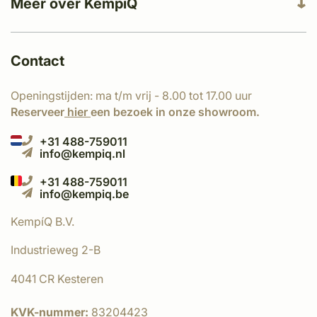
Meer over KempíQ
Contact
Openingstijden: ma t/m vrij - 8.00 tot 17.00 uur
Reserveer
hier
een bezoek in onze showroom.
+31 488-759011
info@kempiq.nl
+31 488-759011
info@kempiq.be
KempíQ B.V.
Industrieweg 2-B
4041 CR Kesteren
KVK-nummer:
83204423