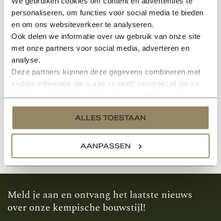
We gebruiken cookies om content en advertenties te
Betaalmethoden
personaliseren, om functies voor social media te bieden
en om ons websiteverkeer te analyseren.
Algemene voorwaarden
Ook delen we informatie over uw gebruik van onze site
Kempisch Bouwen - Architecten
met onze partners voor social media, adverteren en
analyse.
Privacy Policy en Cookies
Deze partners kunnen deze gegevens combineren met
Disclaimer
andere informatie die u aan ze heeft verstrekt of die ze
hebben verzameld op basis van uw gebruik van hun
Over ons
services.
Klachten
ALLES TOESTAAN
Kempisch Bouwen - Ontwerp kempische woning
AANPASSEN
Meld je aan en ontvang het laatste nieuws
over onze kempische bouwstijl!