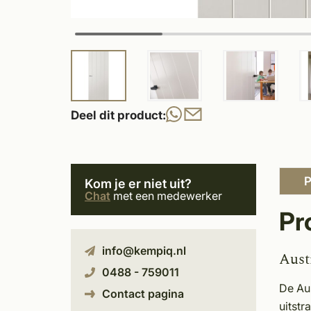
Deel dit product:
P
Kom je er niet uit?
Chat
met een medewerker
Pr
info@kempiq.nl
Aust
0488 - 759011
De Aus
Contact pagina
uitstr