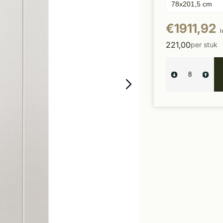
€1911,92
I
221,00
per stuk