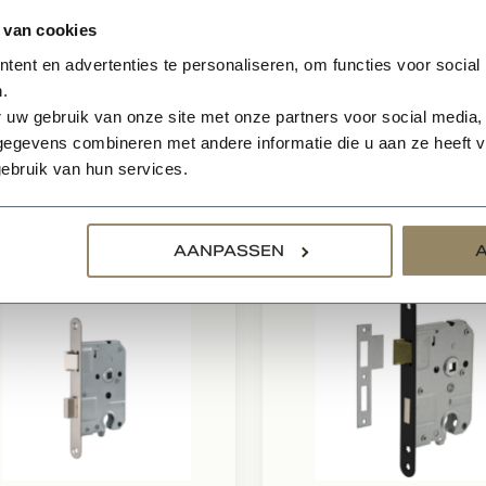
 van cookies
roduct wordt geleverd exclusief hang & sluitwerk. Scharnier
ent en advertenties te personaliseren, om functies voor social
u uw deur(en) gemonteerd hebben, of een offerte op maat
.
 Vraag dan een offerte aan via de button en ontvang binnen
 uw gebruik van onze site met onze partners voor social media,
egevens combineren met andere informatie die u aan ze heeft ve
ebruik van hun services.
relateerde producten
AANPASSEN