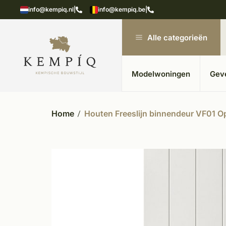
n in kempische bouwstijl
Meer dan 20 jaar ervar
info@kempiq.nl
|
info@kempiq.be
|
Alle categorieën
Modelwoningen
Gev
Home
Houten Freeslijn binnendeur VF01 Op