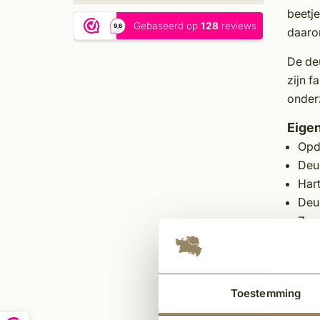
beetje
daarom
De deu
zijn f
onderz
Eige
Opd
Deur
Har
Deur
Zowe
Let op
Toestemming
Elke 
of sle