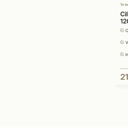
Te b
Ci
12
C
V
I
2