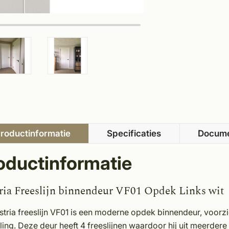
roductinformatie
Specificaties
Docum
oductinformatie
ria Freeslijn binnendeur VF01 Opdek Links wit
tria freeslijn VF01 is een moderne opdek binnendeur, voorz
aling. Deze deur heeft 4 freeslijnen waardoor hij uit meerdere 