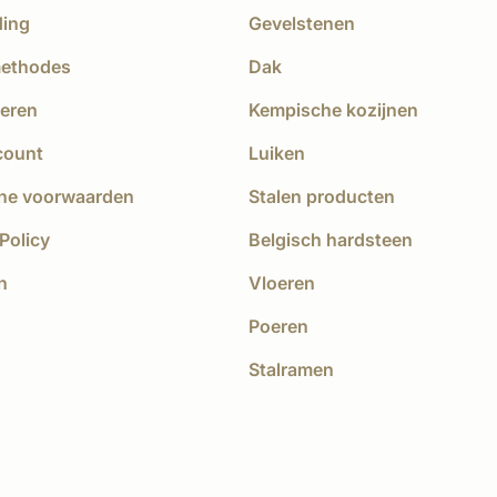
ding
Gevelstenen
methodes
Dak
eren
Kempische kozijnen
count
Luiken
ne voorwaarden
Stalen producten
Policy
Belgisch hardsteen
n
Vloeren
Poeren
Stalramen