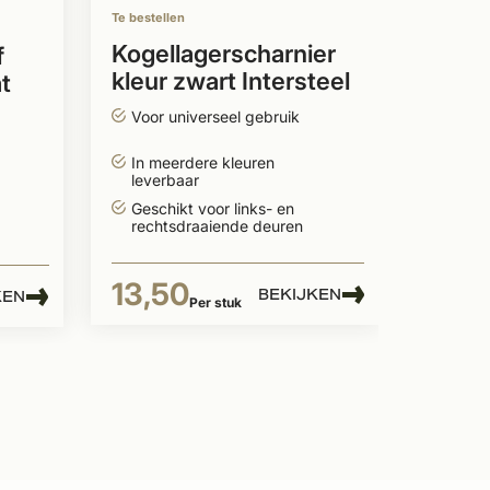
lever
Te bestellen
Geschi
recht
Kogellagerscharnier
f
kleur zwart Intersteel
t
89x89
4,9
Voor universeel gebruik
In meerdere kleuren
leverbaar
Geschikt voor links- en
rechtsdraaiende deuren
13,50
BEKIJKEN
KEN
Per stuk