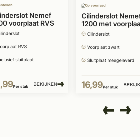
estellen
Op voorraad
linderslot Nemef
Cilinderslot Neme
00 voorplaat RVS
1200 met voorplaa
zwart
ilinderslot
Cilinderslot
oorplaat RVS
Voorplaat zwart
nclusief sluitplaat
Sluitplaat meegeleverd
1,99
16,99
BEKIJKEN
BEKIJ
Per stuk
Per stuk