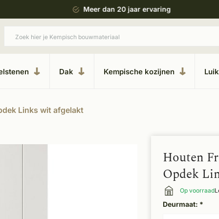
ing
Uitgebreide showroom in Kesteren
elstenen
Dak
Kempische kozijnen
Lui
dek Links wit afgelakt
Houten Fr
Opdek Lin
Op voorraad
L
Deurmaat:
*