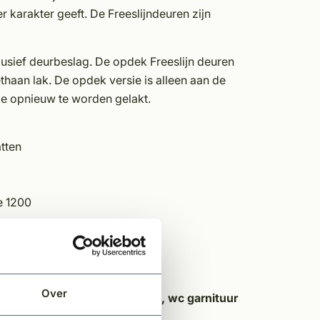
r karakter geeft. De Freeslijndeuren zijn
lusief deurbeslag. De opdek Freeslijn deuren
thaan lak. De opdek versie is alleen aan de
jde opnieuw te worden gelakt.
tten
e 1200
Over
t van gaten voor een deurkruk, wc garnituur