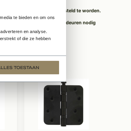
en en sloten dienen los bijbesteld te worden.
 media te bieden en om ons
 ontvangen omdat u meerdere deuren nodig
 1 dag reactie.
 adverteren en analyse.
rstrekt of die ze hebben
ALLES TOESTAAN
Op voor
Kogel
kleu
afge
Voor 
In me