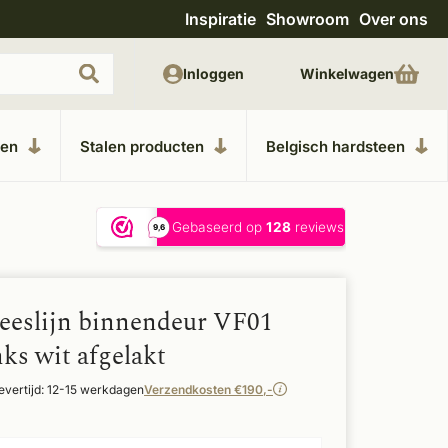
Inspiratie
Showroom
Over ons
Unieke materialen in kempische bouwstijl
M
Inloggen
Winkelwagen
ken
Stalen producten
Belgisch hardsteen
eeslijn binnendeur VF01
ks wit afgelakt
evertijd: 12-15 werkdagen
Verzendkosten €190,-