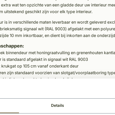
 extra wat ten opzichte van een gladde deur uw interieur mee
 uitstekend geschikt zijn voor elk type interieur.
r is in verschillende maten leverbaar en wordt geleverd exc
abrieksmatig signaal wit (RAL 9003) afgelakt met een polyure
ijde 10 mm inkortbaar, en dient bij inkorten aan de onderzi
nschappen:
ek binnendeur met honingraatvulling en grenenhouten kantla
 is standaard afgelakt in signaal wit RAL 9003
t krukgat op 105 cm vanaf onderkant deur
en zijn standaard voorzien van slotgat/voorplaatboring typ
l in links- als rechtsdraaiend verkrijgbaar
:
Details
binnendeur is standaard voorzien van een slotgat maar nie
utelgat.