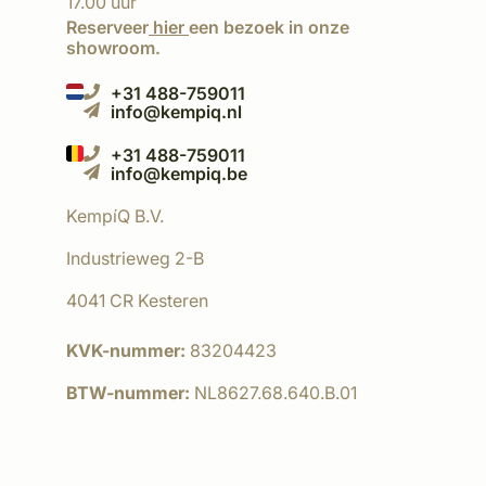
17.00 uur
Reserveer
hier
een bezoek in onze
showroom.
+31 488-759011
info@kempiq.nl
+31 488-759011
info@kempiq.be
KempíQ B.V.
Industrieweg 2-B
4041 CR Kesteren
KVK-nummer:
83204423
BTW-nummer:
NL8627.68.640.B.01