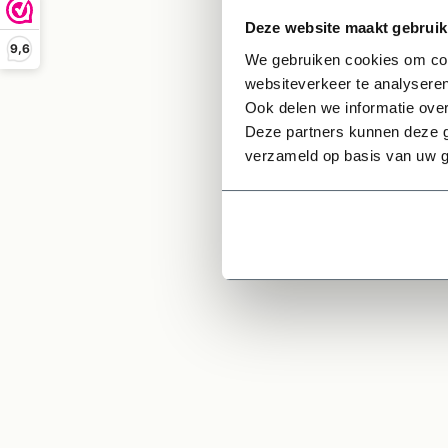
Deze website maakt gebruik
Dit p
9,6
We gebruiken cookies om cont
Wilt 
websiteverkeer te analyseren
hebt?
Ook delen we informatie over
Deze partners kunnen deze g
verzameld op basis van uw g
Ge