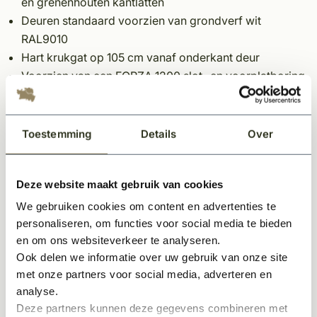
en grenenhouten kantlatten
Deuren standaard voorzien van grondverf wit
RAL9010
Hart krukgat op 105 cm vanaf onderkant deur
Voorzien van een FORZA 1200 slot- en voorplatboring
Deuren zijn standaard voorzien van
slotgat/voorplaatboring type 1200; hart krukgat op
105 cm uit onderkant deur
Toestemming
Details
Over
Deurkrukken met een vierkant (RVS of zwart) rozet
passen mooi bij deze deuren
Deze website maakt gebruik van cookies
Let op:
We gebruiken cookies om content en advertenties te
personaliseren, om functies voor social media te bieden
Elke binnendeur is standaard voorzien van een slotgat
en om ons websiteverkeer te analyseren.
maar niet van gaten voor een deurkruk, wc garnituur
Ook delen we informatie over uw gebruik van onze site
of sleutelgat.
met onze partners voor social media, adverteren en
Dit product wordt geleverd exclusief hang &
analyse.
Deze partners kunnen deze gegevens combineren met
sluitwerk. Scharnieren en sloten dienen los bijbesteld