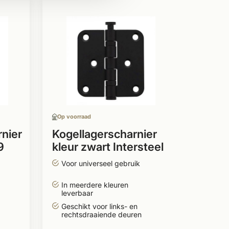
Op voor
Kogel
kleur
vierk
Voor 
In me
lever
Op voorraad
Geschi
recht
nier
Kogellagerscharnier
9
kleur zwart Intersteel
76x76
11,9
Voor universeel gebruik
In meerdere kleuren
leverbaar
Geschikt voor links- en
rechtsdraaiende deuren