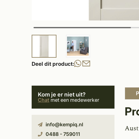
Deel dit product:
P
Kom je er niet uit?
Chat
met een medewerker
Pr
info@kempiq.nl
Aust
0488 - 759011