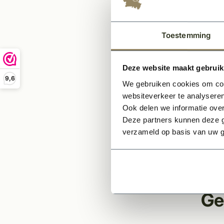
Dik
Voor
Wit 
Toestemming
Deze website maakt gebruik
Let op
9,6
We gebruiken cookies om cont
Elke 
websiteverkeer te analyseren
of sle
Ook delen we informatie over
Deze partners kunnen deze g
Dit p
verzameld op basis van uw g
Wilt 
hebt?
Ge