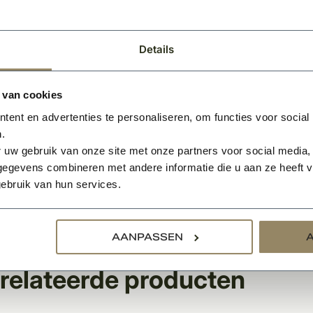
te paneel: 9 mm
zien van slotgat type 1200; hart krukgat op 105 cm vanaf 
voorgelakt in zijdeglans RAL 9010
Details
 van cookies
:
ent en advertenties te personaliseren, om functies voor social
binnendeur is standaard voorzien van een slotgat maar nie
.
utelgat.
 uw gebruik van onze site met onze partners voor social media,
egevens combineren met andere informatie die u aan ze heeft ve
roduct wordt geleverd exclusief hang & sluitwerk. Scharnier
ebruik van hun services.
u uw deur(en) gemonteerd hebben, of een offerte op maat
 Vraag dan een offerte aan via de button en ontvang binnen
AANPASSEN
relateerde producten