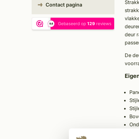
Strakk
Contact pagina
strakk
vlakke
deuren
deur r
passe
De deu
voorr
Eige
Pan
Stij
Stij
Bov
Ond
Dik