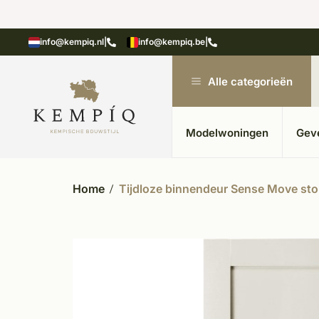
n in kempische bouwstijl
Meer dan 20 jaar ervar
info@kempiq.nl
|
info@kempiq.be
|
Alle categorieën
Modelwoningen
Gev
Home
Tijdloze binnendeur Sense Move sto