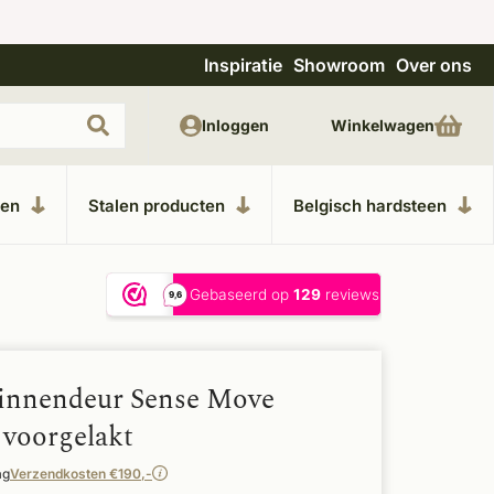
Inspiratie
Showroom
Over ons
Unieke materialen in kempische bouwstijl
M
Inloggen
Winkelwagen
ken
Stalen producten
Belgisch hardsteen
binnendeur Sense Move
 voorgelakt
ag
Verzendkosten €190,-