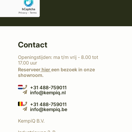
Contact
Openingstijden: ma t/m vrij - 8.00 tot
17.00 uur
Reserveer
hier
een bezoek in onze
showroom.
+31 488-759011
info@kempiq.nl
+31 488-759011
info@kempiq.be
KempíQ B.V.