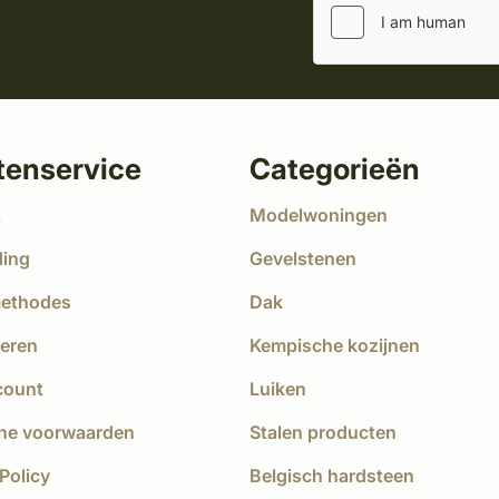
tenservice
Categorieën
t
Modelwoningen
ding
Gevelstenen
methodes
Dak
eren
Kempische kozijnen
count
Luiken
ne voorwaarden
Stalen producten
Policy
Belgisch hardsteen