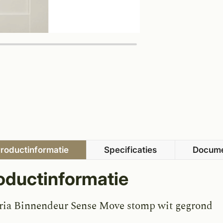
roductinformatie
Specificaties
Docum
oductinformatie
ria Binnendeur Sense Move stomp wit gegrond