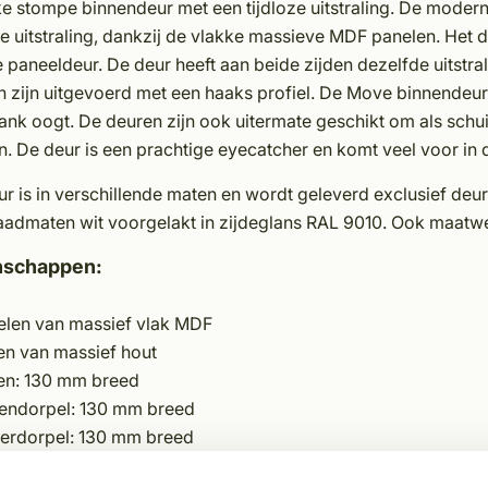
e stompe binnendeur met een tijdloze uitstraling. De moder
e uitstraling, dankzij de vlakke massieve MDF panelen. Het 
 paneeldeur. De deur heeft aan beide zijden dezelfde uitstra
 zijn uitgevoerd met een haaks profiel. De Move binnendeur 
ank oogt. De deuren zijn ook uitermate geschikt om als schu
n. De deur is een prachtige eyecatcher en komt veel voor 
r is in verschillende maten en wordt geleverd exclusief de
aadmaten wit voorgelakt in zijdeglans RAL 9010. Ook maatwer
nschappen:
elen van massief vlak MDF
len van massief hout
len: 130 mm breed
endorpel: 130 mm breed
erdorpel: 130 mm breed
te deur: 39 mm