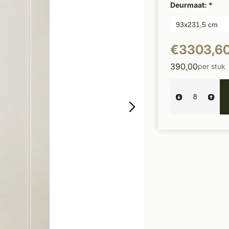
Deurmaat:
*
€3303,6
390,00
per stuk