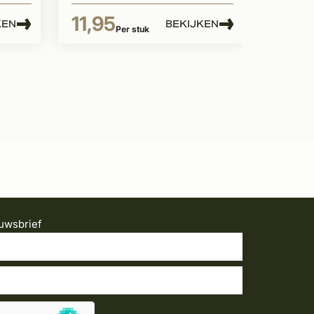
11,95
KEN
BEKIJKEN
Per stuk
uwsbrief