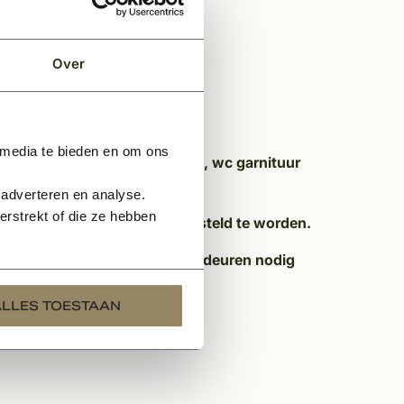
onderkant gemeten
Over
 media te bieden en om ons
t van gaten voor een deurkruk, wc garnituur
 adverteren en analyse.
rstrekt of die ze hebben
en en sloten dienen los bijbesteld te worden.
 ontvangen omdat u meerdere deuren nodig
 1 dag reactie.
ALLES TOESTAAN