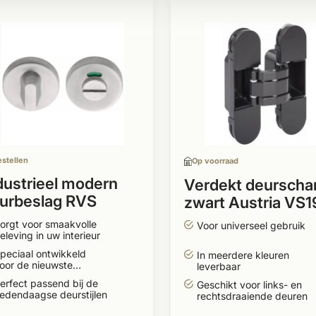
estellen
Op voorraad
dustrieel modern
Verdekt deurschar
urbeslag RVS
zwart Austria VS1
iletslot rond
Swing
orgt voor smaakvolle
Voor universeel gebruik
eleving in uw interieur
peciaal ontwikkeld
In meerdere kleuren
oor de nieuwste
leverbaar
eurtrends
erfect passend bij de
Geschikt voor links- en
edendaagse deurstijlen
rechtsdraaiende deuren