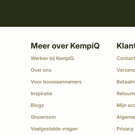
Meer over KempíQ
Klan
Werken bij KempíQ
Contac
Over ons
Verzen
Voor bouwaannemers
Betaal
Inspiratie
Retourn
Blogs
Mijn ac
Showroom
Algeme
Veelgestelde vragen
Privacy 