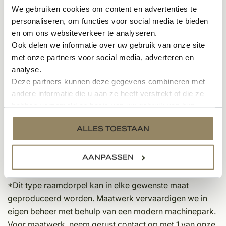
We gebruiken cookies om content en advertenties te
-Kleur: grijs/blauw
personaliseren, om functies voor social media te bieden
-Zoeting: licht gezoet
en om ons websiteverkeer te analyseren.
-Maatwerk: op aanvraag
Ook delen we informatie over uw gebruik van onze site
-Materiaal: originele Belgische Arduin
met onze partners voor social media, adverteren en
-Standaard afwerking: vlak grijs geschuurd
analyse.
-Onderhoud: Schoonmaken met originele groene zeep
Deze partners kunnen deze gegevens combineren met
andere informatie die u aan ze heeft verstrekt of die ze
Keuzeopties:
hebben verzameld op basis van uw gebruik van hun
-Waterkering: ingefreesde sleuf voor waterafvoer. Zie
services.
afbeelding
ALLES TOESTAAN
-Frijnen: ruw gehamerde randafwerking. Zie afbeelding
-Isolatiestrip: afdichting van kieren voor
AANPASSEN
tochtstroomonderbreking. Zie afbeelding
*Dit type raamdorpel kan in elke gewenste maat
geproduceerd worden. Maatwerk vervaardigen we in
eigen beheer met behulp van een modern machinepark.
Voor maatwerk, neem gerust contact op met 1 van onze