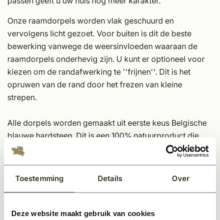
passen geeft u uw huis nog meer karakter.
Onze raamdorpels worden vlak geschuurd en
vervolgens licht gezoet. Voor buiten is dit de beste
bewerking vanwege de weersinvloeden waaraan de
raamdorpels onderhevig zijn. U kunt er optioneel voor
kiezen om de randafwerking te ''frijnen''. Dit is het
opruwen van de rand door het frezen van kleine
strepen.
Alle dorpels worden gemaakt uit eerste keus Belgische
blauwe hardsteen. Dit is een 100% natuurproduct die
rechtstreeks uit de groeves van Carrières du Hainaut
komt. We verzagen deze kwalitatieve natuursteen tot
perfect afgewerkte dorpels.
Toestemming
Details
Over
Specificaties:
-Breedte: 20 cm
Deze website maakt gebruik van cookies
-Standaard dikte: 5 cm