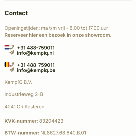
Contact
Openingstijden: ma t/m vrij - 8.00 tot 17.00 uur
Reserveer
hier
een bezoek in onze showroom.
+31 488-759011
info@kempiq.nl
+31 488-759011
info@kempiq.be
KempíQ B.V.
Industrieweg 2-B
4041 CR Kesteren
KVK-nummer:
83204423
BTW-nummer:
NL8627.68.640.B.01