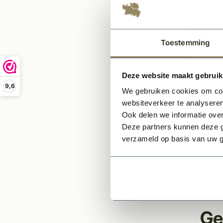
-Maat
-Mater
-Stan
Toestemming
-Onde
Keuze
Deze website maakt gebruik
-Water
9,6
We gebruiken cookies om cont
-Frij
websiteverkeer te analyseren
-Isola
Ook delen we informatie over
Deze partners kunnen deze g
*Dit 
verzameld op basis van uw g
behee
specia
Let op
Ge