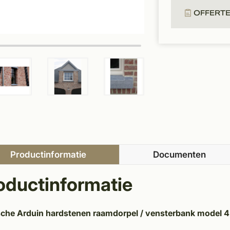
OFFERT
Productinformatie
Documenten
oductinformatie
sche Arduin hardstenen raamdorpel / vensterbank model 4