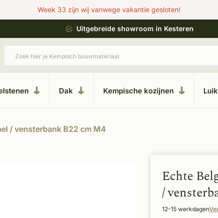
Week 33 zijn wij vanwege vakantie gesloten!
ing
Uitgebreide showroom in Kesteren
elstenen
Dak
Kempische kozijnen
Lui
pel / vensterbank B22 cm M4
Echte Bel
/ venster
12-15 werkdagen
Ve