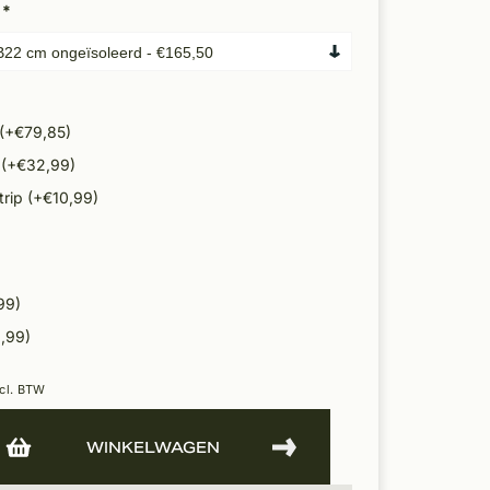
:
*
 (+€79,85)
 (+€32,99)
strip (+€10,99)
99)
,99)
cl. BTW
WINKELWAGEN