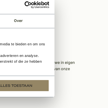
Over
 media te bieden en om ons
. Zie afbeelding
 adverteren en analyse.
rstrekt of die ze hebben
rden. Maatwerk vervaardigen we in eigen
neem gerust contact op met 1 van onze
!
ALLES TOESTAAN