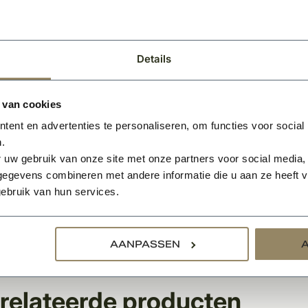
werk: op aanvraag
iaal: originele Belgische Arduin
daard afwerking: vlak grijs geschuurd
Details
rhoud: Schoonmaken met originele groene zeep
opties:
 van cookies
kering: ingefreesde sleuf voor waterafvoer. Zie afbeelding
ent en advertenties te personaliseren, om functies voor social
nen: ruw gehamerde randafwerking. Zie afbeelding
.
tiestrip: afdichting van kieren voor tochtstroomonderbreking
 uw gebruik van onze site met onze partners voor social media,
egevens combineren met andere informatie die u aan ze heeft ve
type raamdorpel kan in elke gewenste maat geproduceerd wo
ebruik van hun services.
r met behulp van een modern machinepark. Voor maatwerk, 
listen.
: zorg ervoor dat u bij het bestellen de juiste maat selecteert
AANPASSEN
relateerde producten