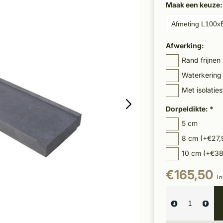
Maak een keuze
Afwerking:
Rand frijnen
Waterkering
Met isolatie
Dorpeldikte:
*
5 cm
8 cm (+€27,
10 cm (+€38
€165,50
In