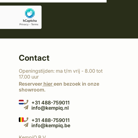
Contact
Openingstijden: ma t/m vrij - 8.00 tot
17.00 uur
Reserveer
hier
een bezoek in onze
showroom.
+31 488-759011
info@kempiq.nl
+31 488-759011
info@kempiq.be
KempíQ B.V.