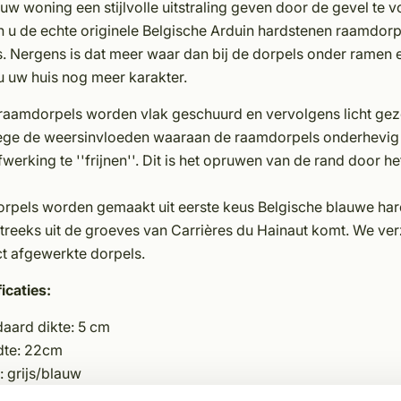
 uw woning een stijlvolle uitstraling geven door de gevel te
 u de echte originele Belgische Arduin hardstenen raamdorpe
s. Nergens is dat meer waar dan bij de dorpels onder ramen
u uw huis nog meer karakter.
raamdorpels worden vlak geschuurd en vervolgens licht gezoe
ge de weersinvloeden waaraan de raamdorpels onderhevig zi
werking te ''frijnen''. Dit is het opruwen van de rand door he
orpels worden gemaakt uit eerste keus Belgische blauwe har
treeks uit de groeves van Carrières du Hainaut komt. We ver
ct afgewerkte dorpels.
icaties:
daard dikte: 5 cm
dte: 22cm
: grijs/blauw
ng: licht gezoet