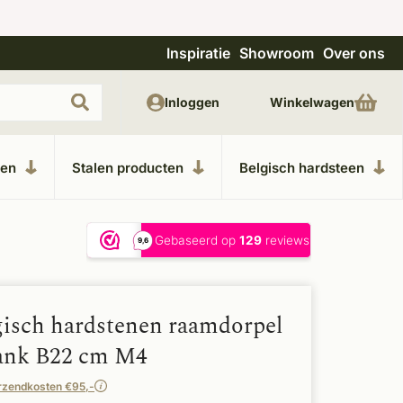
Inspiratie
Showroom
Over ons
Unieke materialen in kempische bouwstijl
M
Inloggen
Winkelwagen
ken
Stalen producten
Belgisch hardsteen
gisch hardstenen raamdorpel
bank B22 cm M4
rzendkosten €95,-