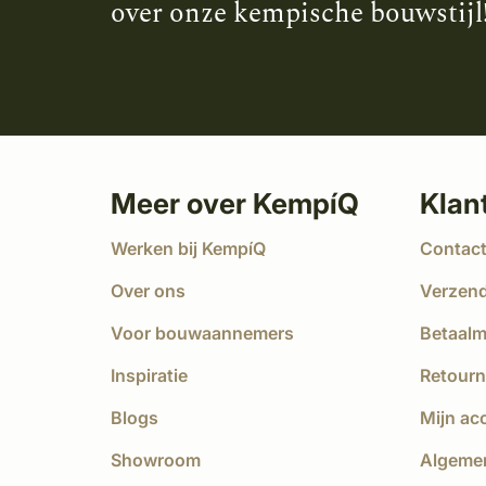
over onze kempische bouwstijl
Meer over KempíQ
Klan
Werken bij KempíQ
Contac
Over ons
Verzen
Voor bouwaannemers
Betaal
Inspiratie
Retourn
Blogs
Mijn ac
Showroom
Algeme