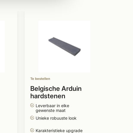
Te bestell
Belgi
hard
raam
Licht
mode
Veel 
Te bestellen
Leverb
gewen
Belgische Arduin
hardstenen
180,
raamdorpel 20cm
Leverbaar in elke
Per stuk
model 4
gewenste maat
Unieke robuuste look
Karakteristieke upgrade