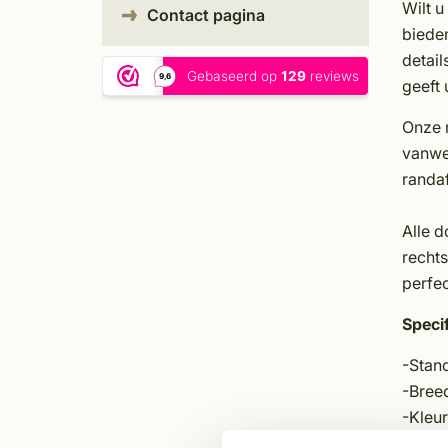
Wilt u
Contact pagina
bieden
detail
geeft 
Onze 
vanwe
randaf
Alle d
rechts
perfe
Specif
-Stan
-Bree
-Kleur
-Zoeti