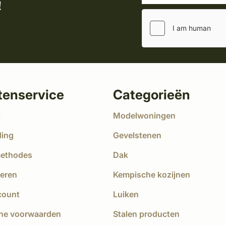
!
tenservice
Categorieën
t
Modelwoningen
ding
Gevelstenen
methodes
Dak
eren
Kempische kozijnen
count
Luiken
ne voorwaarden
Stalen producten