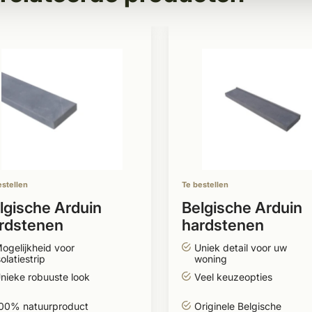
estellen
Te bestellen
lgische Arduin
Belgische Arduin
rdstenen
hardstenen
amdorpel 16cm
raamdorpel 18cm
ogelijkheid voor
Uniek detail voor uw
del 4
model 4
solatiestrip
woning
nieke robuuste look
Veel keuzeopties
00% natuurproduct
Originele Belgische