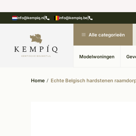
n in kempische bouwstijl
Meer dan 20 jaar ervar
info@kempiq.nl
|
info@kempiq.be
|
Alle categorieën
Modelwoningen
Gev
Home
Echte Belgisch hardstenen raamdor