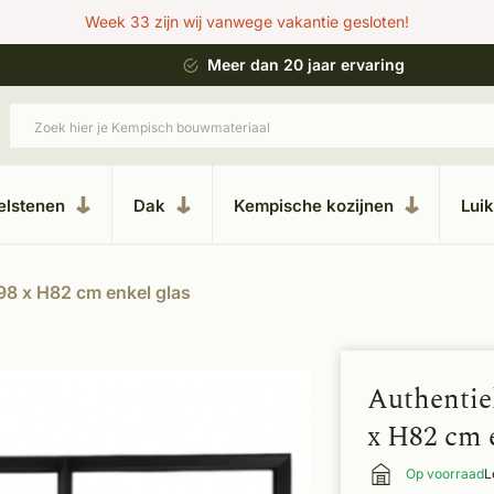
Week 33 zijn wij vanwege vakantie gesloten!
eer dan 20 jaar ervaring
Uitgebreide showro
elstenen
Dak
Kempische kozijnen
Lui
98 x H82 cm enkel glas
Authentie
x H82 cm 
Op voorraad
L