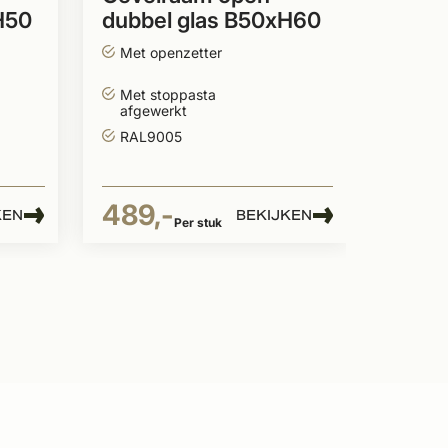
H50
dubbel glas B50xH60
357,
Met openzetter
Met stoppasta
afgewerkt
RAL9005
489,-
KEN
BEKIJKEN
Per stuk