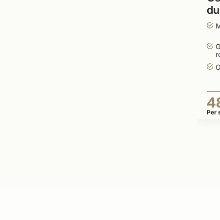
du
c
M
G
r
O
4
Per 