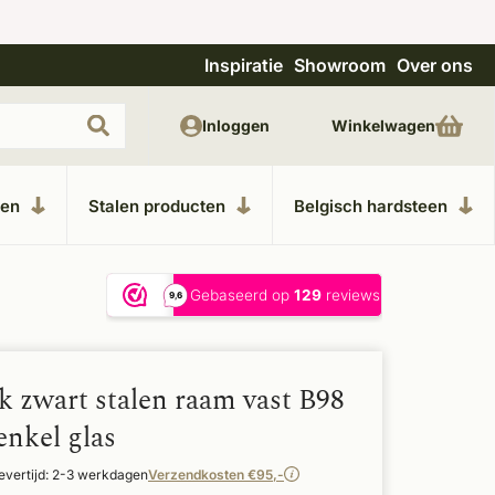
Inspiratie
Showroom
Over ons
om in Kesteren
Unieke materialen in kempische bouws
Inloggen
Winkelwagen
ken
Stalen producten
Belgisch hardsteen
k zwart stalen raam vast B98
enkel glas
evertijd: 2-3 werkdagen
Verzendkosten €95,-