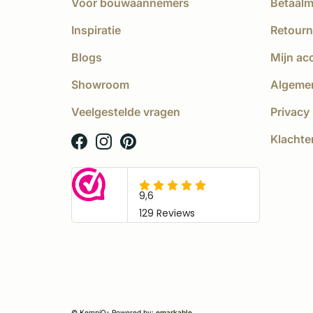
Voor bouwaannemers
Betaal
Inspiratie
Retourn
Blogs
Mijn ac
Showroom
Algeme
Veelgestelde vragen
Privacy 
Klachte
© KempíQ
- Powered by:
emarkable