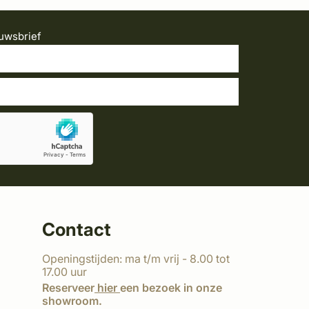
uwsbrief
Contact
Openingstijden: ma t/m vrij - 8.00 tot
17.00 uur
Reserveer
hier
een bezoek in onze
showroom.