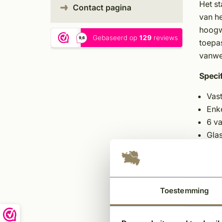
Het st
Contact pagina
van he
hoogw
toepas
vanweg
Specif
Vas
Enke
6 va
Glas
Met
Ant
RAL
Voo
Toestemming
Pla