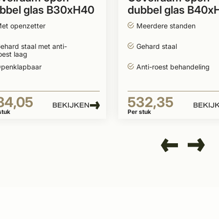
bbel glas B30xH40
dubbel glas B40x
m
et openzetter
Meerdere standen
ehard staal met anti-
Gehard staal
oest laag
penklapbaar
Anti-roest behandeling
84,05
532,35
BEKIJKEN
BEKIJ
stuk
Per stuk