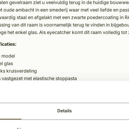
alen gevelraam ziet u veelvuldig terug in de huidige bouwwe
t oude ambacht in een smederij waar met veel liefde en pass
aardig staal en afgelakt met een zwarte poedercoating in
sing van dit raam is voornamelijk terug te vinden in bijgeb
e het enkel glas. Als eyecatcher komt dit raam volledig tot z
icaties:
t model
l glas
ks kruisverdeling
 vastgezet met elastische stoppasta
alen frame, kaderdiepte 40 mm
iroest behandeld
 9005 gecoat
rzien van schroefgaten.
Details
atsing in steen – hout