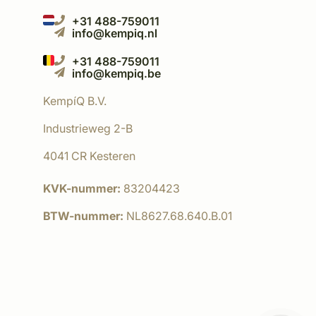
+31 488-759011
info@kempiq.nl
+31 488-759011
info@kempiq.be
KempíQ B.V.
Industrieweg 2-B
4041 CR Kesteren
KVK-nummer:
83204423
BTW-nummer:
NL8627.68.640.B.01