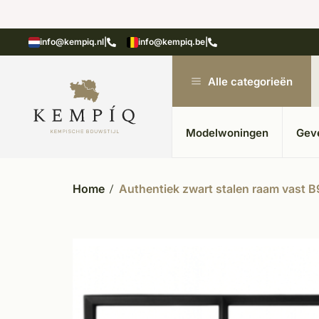
Unieke materialen in kempische bouwstijl
M
info@kempiq.nl
|
info@kempiq.be
|
Alle categorieën
Modelwoningen
Gev
Home
Authentiek zwart stalen raam vast B