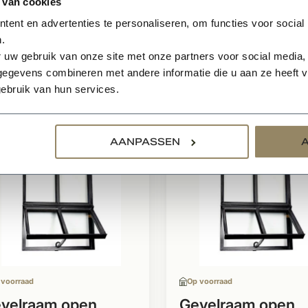
 van cookies
ramen voorzien van dubbel glas worden veelvuldig toeg
ent en advertenties te personaliseren, om functies voor social
ien van enkel glas worden voornamelijk toegepast in bijg
.
 uw gebruik van onze site met onze partners voor social media,
egevens combineren met andere informatie die u aan ze heeft ve
relateerde producten
ebruik van hun services.
AANPASSEN
 voorraad
Op voorraad
velraam open
Gevelraam open