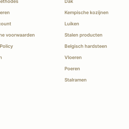
methodes
Dak
eren
Kempische kozijnen
count
Luiken
ne voorwaarden
Stalen producten
Policy
Belgisch hardsteen
n
Vloeren
Poeren
Stalramen