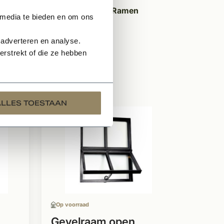
epast in Kempische woningen. Ramen
 media te bieden en om ons
ebouwen.
 adverteren en analyse.
rstrekt of die ze hebben
ALLES TOESTAAN
Op voor
Gevel
glas
Enkel 
Afgew
stopp
Op voorraad
Ook g
veran
Gevelraam open