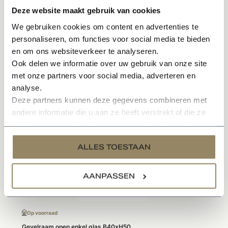
Plaatsing in steen of hout
Deze website maakt gebruik van cookies
We gebruiken cookies om content en advertenties te
Specificaties
personaliseren, om functies voor social media te bieden
en om ons websiteverkeer te analyseren.
Documenten
Ook delen we informatie over uw gebruik van onze site
met onze partners voor social media, adverteren en
analyse.
Deze partners kunnen deze gegevens combineren met
Gerelateerde producten
andere informatie die u aan ze heeft verstrekt of die ze
hebben verzameld op basis van uw gebruik van hun
- -1%
services.
ALLES TOESTAAN
AANPASSEN
Op voorraad
Gevelraam open enkel glas B40xH50