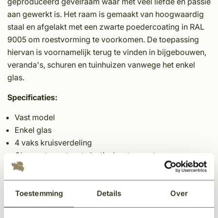
geproduceerd gevelraam waar met veel liefde en passie
aan gewerkt is. Het raam is gemaakt van hoogwaardig
staal en afgelakt met een zwarte poedercoating in RAL
9005 om roestvorming te voorkomen. De toepassing
hiervan is voornamelijk terug te vinden in bijgebouwen,
veranda's, schuren en tuinhuizen vanwege het enkel
glas.
Specificaties:
Vast model
Enkel glas
4 vaks kruisverdeling
Glas vastgezet met elastische stoppasta
Metalen frame, kaderdiepte 52 mm
Antiroest behandeld
RAL 9005 gecoat
Toestemming
Details
Over
Voorzien van schroefgaten