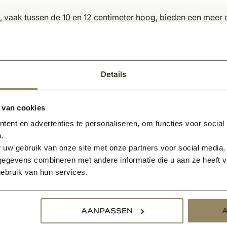
n, vaak tussen de 10 en 12 centimeter hoog, bieden een meer 
e wand. Ze geven de ruimte een statigere uitstraling en k
n de 5 en 8 centimeter hoog, subtieler en kunnen ze een gevoe
s.
et de vloer
Details
 ervoor te zorgen dat ze goed passen bij uw vloer. Kies plinte
 van cookies
n samenhangende uitstraling te creëren. Bij houten vloeren 
ent en advertenties te personaliseren, om functies voor social
zen voor een uniforme look. Bij KempíQ kunt u
vloeren
en pli
.
e muur.
 uw gebruik van onze site met onze partners voor social media,
egevens combineren met andere informatie die u aan ze heeft ve
tips!
ebruik van hun services.
 effectieve manier zijn om uw vloer af te werken en de algeh
n van plinten:
AANPASSEN
g schoon en droog zijn voordat u begint.