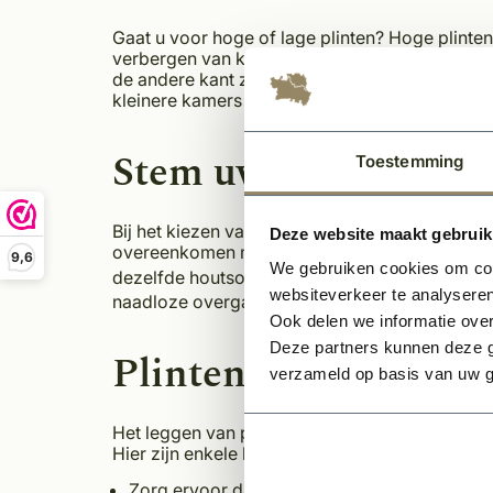
Gaat u voor hoge of lage plinten? Hoge plinte
verbergen van kabels en oneffenheden langs d
de andere kant zijn lage plinten, meestal tusse
kleinere kamers of ruimtes met lagere plafond
Stem uw plinten af m
Toestemming
Bij het kiezen van plinten is het belangrijk om
Deze website maakt gebruik
overeenkomen met uw vloer om een ​​naadloze e
9,6
We gebruiken cookies om cont
dezelfde houtsoort en afwerking worden geko
websiteverkeer te analyseren
naadloze overgang komt tussen de vloer en d
Ook delen we informatie over
Deze partners kunnen deze g
Plinten leggen: onze 
verzameld op basis van uw g
Het leggen van plinten kan een eenvoudige maar
Hier zijn enkele handige tips voor het installere
Zorg ervoor dat de muren en vloeren volledi