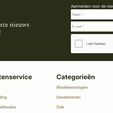
Aanmelden voor de nie
tste nieuws
!
tenservice
Categorieën
t
Modelwoningen
ding
Gevelstenen
methodes
Dak