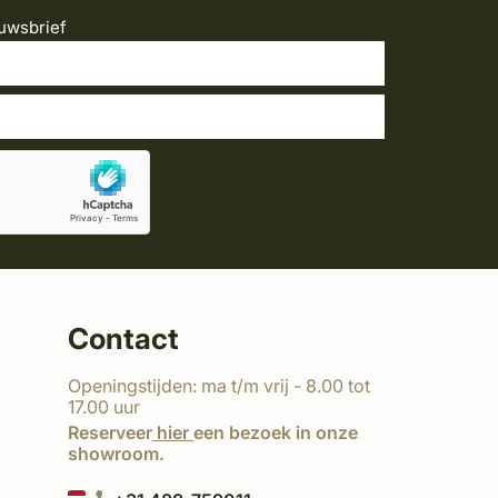
uwsbrief
Contact
Openingstijden: ma t/m vrij - 8.00 tot
17.00 uur
Reserveer
hier
een bezoek in onze
showroom.