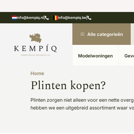
showroom in Kesteren
Unieke materialen in kempische
info@kempiq.nl
|
info@kempiq.be
|
Alle categorieën
Modelwoningen
Gev
Home
Plinten kopen?
Plinten zorgen niet alleen voor een nette ove
hebben we een uitgebreid assortiment waar voo