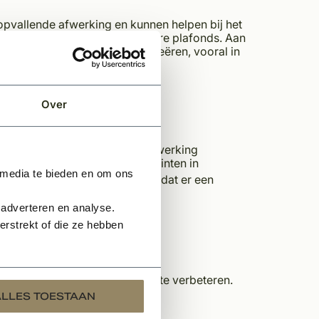
opvallende afwerking en kunnen helpen bij het
unnen goed samengaan met hogere plafonds. Aan
l van ruimte en luchtigheid creëren, vooral in
Over
n die qua materiaal, kleur en afwerking
kunnen bijvoorbeeld houten plinten in
 media te bieden en om ons
nten in dezelfde stijl kopen, zodat er een
 adverteren en analyse.
rstrekt of die ze hebben
ele uitstraling van uw ruimte te verbeteren.
ALLES TOESTAAN