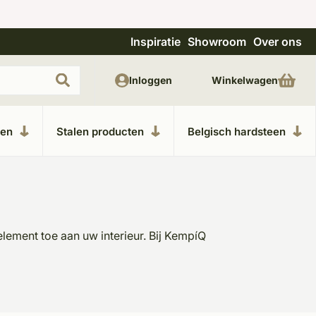
Inspiratie
Showroom
Over ons
Uitgebreide showroom in Kesteren
Unieke m
Inloggen
Winkelwagen
ken
Stalen producten
Belgisch hardsteen
lement toe aan uw interieur. Bij KempíQ