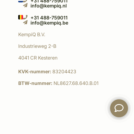
+31 488-759011
info@kempiq.nl
+31 488-759011
info@kempiq.be
KempíQ B.V.
Industrieweg 2-B
4041 CR Kesteren
KVK-nummer:
83204423
BTW-nummer:
NL8627.68.640.B.01