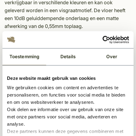
verkrijgbaar in verschillende kleuren en kan ook
geleverd worden in een visgraatmotief. De vloer heeft
een 10dB geluiddempende onderlaag en een matte
afwerking van de 0,55mm toplaag.
*Dit vloertype is verkrijgbaar in plak(lijm) en in click
pvc. De afweging voor de een of de ander ziet u in de
documentatie toegelicht.
Toestemming
Details
Over
*PVC vloeren worden uitsluitend per volledige
verpakking verkocht.
Deze website maakt gebruik van cookies
Opmerkingen:
We gebruiken cookies om content en advertenties te
personaliseren, om functies voor social media te bieden
Indien u een offerte wenst te ontvangen inclusief
en om ons websiteverkeer te analyseren.
legservice, kunt u zich aanmelden via de offerteknop
Ook delen we informatie over uw gebruik van onze site
bovenaan deze pagina.
met onze partners voor social media, adverteren en
Indien u naast het leggen van de vloer ook een
analyse.
deurmat bij ons bestelt, snijden wij deze op locatie op
Deze partners kunnen deze gegevens combineren met