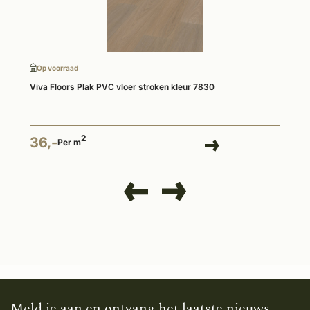
Op voorraad
Viva Floors Plak PVC vloer stroken kleur 7830
2
36,-
Per m
Meld je aan en ontvang het laatste nieuws