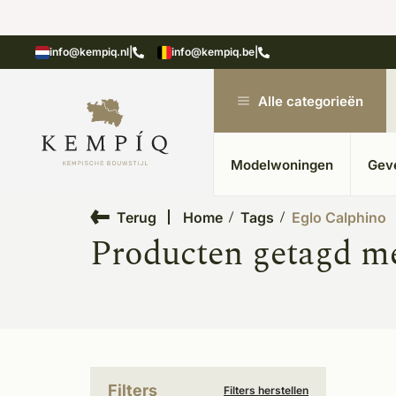
n in kempische bouwstijl
Meer dan 20 jaar ervar
info@kempiq.nl
|
info@kempiq.be
|
Alle categorieën
Modelwoningen
Gev
Terug
Home
Tags
Eglo Calphino
Producten getagd m
Filters
Filters herstellen