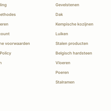
ding
Gevelstenen
methodes
Dak
eren
Kempische kozijnen
count
Luiken
ne voorwaarden
Stalen producten
Policy
Belgisch hardsteen
n
Vloeren
Poeren
Stalramen