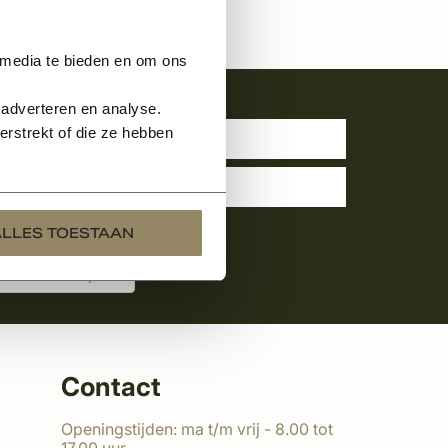
 media te bieden en om ons
uwsbrief
 adverteren en analyse.
rstrekt of die ze hebben
ALLES TOESTAAN
Contact
Openingstijden: ma t/m vrij - 8.00 tot