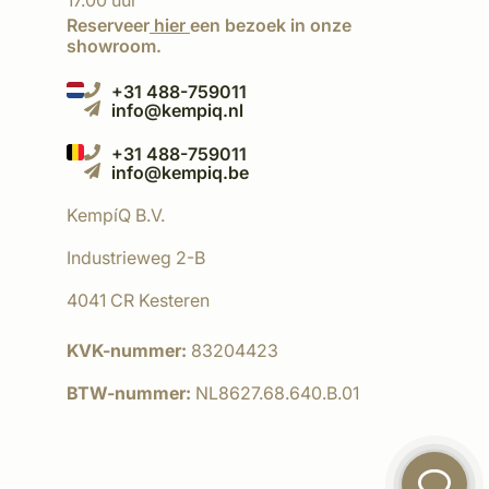
17.00 uur
Reserveer
hier
een bezoek in onze
showroom.
+31 488-759011
info@kempiq.nl
+31 488-759011
info@kempiq.be
KempíQ B.V.
Industrieweg 2-B
4041 CR Kesteren
KVK-nummer:
83204423
BTW-nummer:
NL8627.68.640.B.01