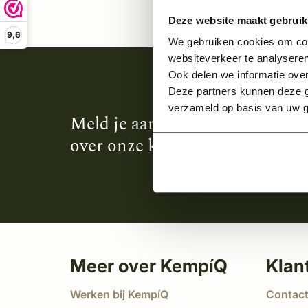
Deze website maakt gebruik
9,6
We gebruiken cookies om cont
websiteverkeer te analyseren
Ook delen we informatie over
Deze partners kunnen deze g
verzameld op basis van uw g
Meld je aan en ontvang het laa
over onze kempische bouwstijl
Meer over KempíQ
Klan
Werken bij KempíQ
Contac