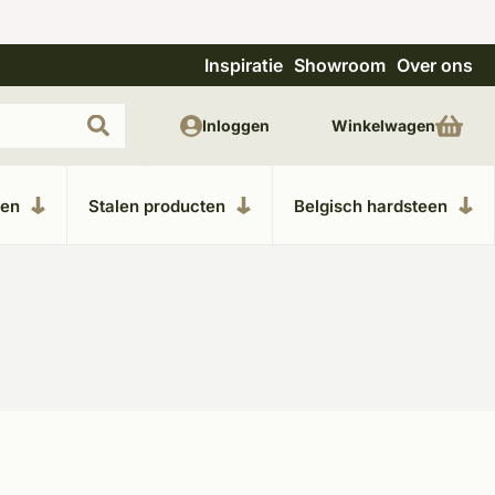
Inspiratie
Showroom
Over ons
Unieke materialen in kempische bouwstijl
M
Inloggen
Winkelwagen
ken
Stalen producten
Belgisch hardsteen