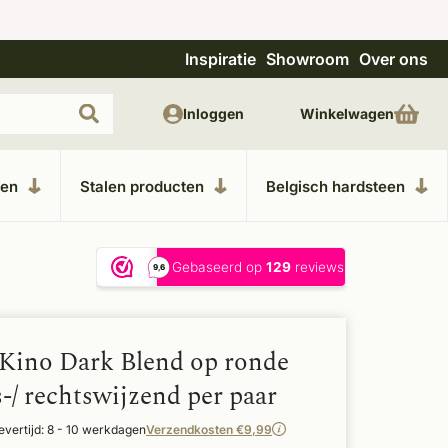
Inspiratie
Showroom
Over ons
Uitgebreide showroom in Kesteren
Unieke m
Inloggen
Winkelwagen
ken
Stalen producten
Belgisch hardsteen
Kino Dark Blend op ronde
s-/ rechtswijzend per paar
evertijd: 8 - 10 werkdagen
Verzendkosten €9,99