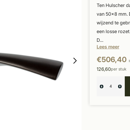
Ten Hulscher d
van 50x8 mm. De
wijzend te gebr
een losse rozet
D...
Lees meer
€506,40
126,60
per stuk