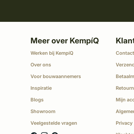
Meer over KempíQ
Klan
Werken bij KempíQ
Contac
Over ons
Verzen
Voor bouwaannemers
Betaal
Inspiratie
Retourn
Blogs
Mijn ac
Showroom
Algeme
Veelgestelde vragen
Privacy 