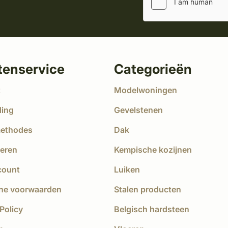
tenservice
Categorieën
t
Modelwoningen
ding
Gevelstenen
methodes
Dak
eren
Kempische kozijnen
count
Luiken
ne voorwaarden
Stalen producten
Policy
Belgisch hardsteen