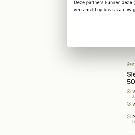
Deze partners kunnen deze g
verzameld op basis van uw g
Op
Sl
50
V
a
V
P
h