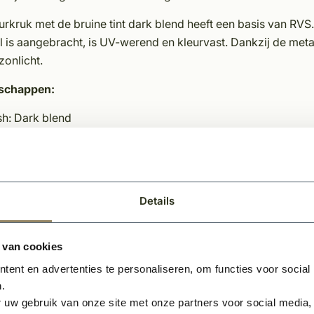
urkruk met de bruine tint dark blend heeft een basis van RV
 is aangebracht, is UV-werend en kleurvast. Dankzij de metal
 zonlicht.
schappen:
sh: Dark blend
ur: Donkerbruin
riaal: RVS
gte: 124,5 mm
edte: 22 mm
Details
pte: 65 mm
 van cookies
relateerde producten
ent en advertenties te personaliseren, om functies voor social
.
 uw gebruik van onze site met onze partners voor social media,