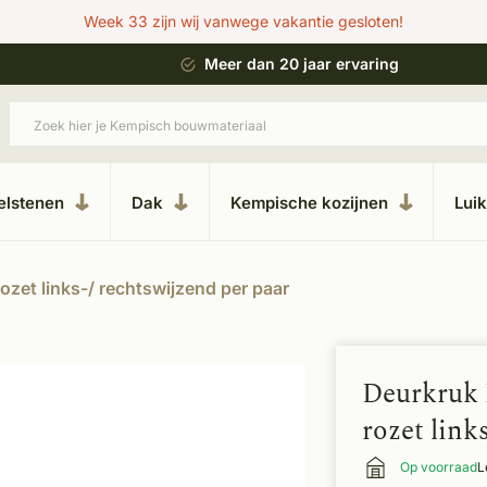
Week 33 zijn wij vanwege vakantie gesloten!
 bouwstijl
Meer dan 20 jaar ervaring
elstenen
Dak
Kempische kozijnen
Lui
ozet links-/ rechtswijzend per paar
Deurkruk 
rozet link
Op voorraad
L