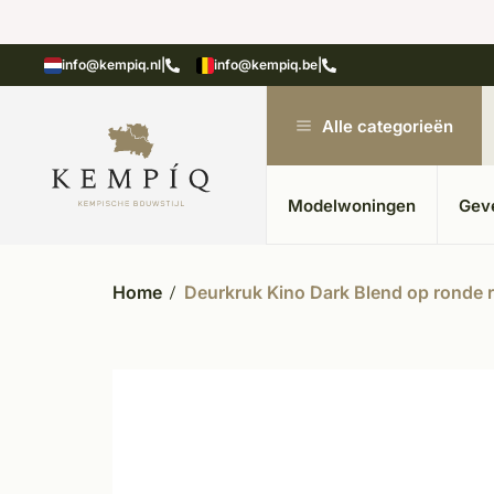
showroom in Kesteren
Unieke materialen in kempische
info@kempiq.nl
|
info@kempiq.be
|
Alle categorieën
Modelwoningen
Gev
Home
Deurkruk Kino Dark Blend op ronde r