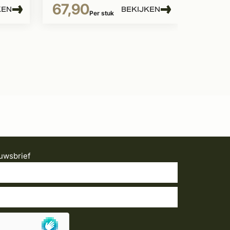
67,90
KEN
BEKIJKEN
Per stuk
uwsbrief