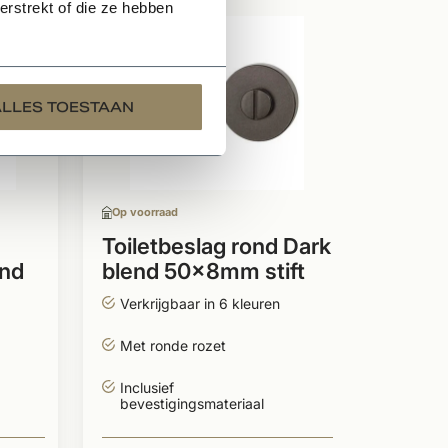
rstrekt of die ze hebben
Op voor
Deurk
Blend
ALLES TOESTAAN
per p
Verkrijg
met me
Inclus
Op voorraad
Gesch
buite
Toiletbeslag rond Dark
nd
blend 50x8mm stift
8mm
74,
Verkrijgbaar in 6 kleuren
Met ronde rozet
Inclusief
bevestigingsmateriaal