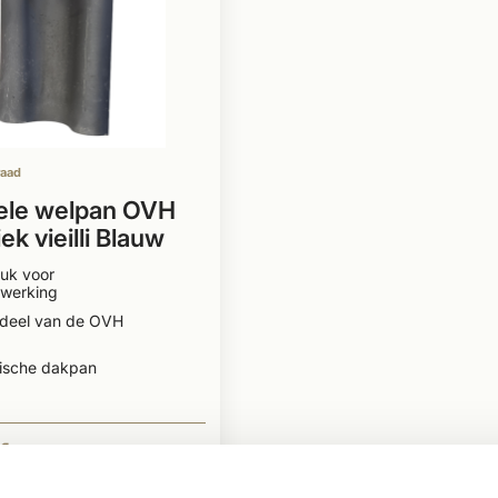
raad
ele welpan OVH
ek vieilli Blauw
oord
uk voor
fwerking
deel van de OVH
ische dakpan
1
BEKIJKEN
Per stuk