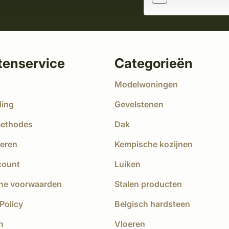
tenservice
Categorieën
t
Modelwoningen
ding
Gevelstenen
methodes
Dak
eren
Kempische kozijnen
count
Luiken
ne voorwaarden
Stalen producten
Policy
Belgisch hardsteen
n
Vloeren