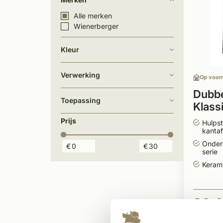
Alle merken
Wienerberger
Kleur
Verwerking
Op voor
Dubb
Toepassing
Klassi
gesm
Prijs
Hulpst
kanta
Onder
€
€
serie
Keram
26,4