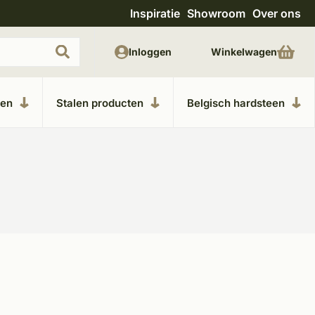
Inspiratie
Showroom
Over ons
Uitgebreide showroom in Kesteren
Unieke m
Inloggen
Winkelwagen
ken
Stalen producten
Belgisch hardsteen