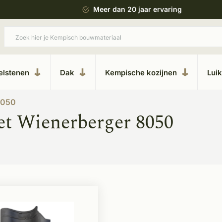
 bouwstijl
Meer dan 20 jaar ervaring
elstenen
Dak
Kempische kozijnen
Lui
8050
et Wienerberger 8050