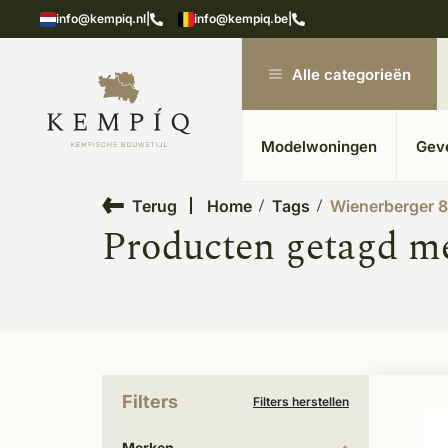
showroom in Kesteren
Unieke materialen in kempische
info@kempiq.nl
|
info@kempiq.be
|
Alle categorieën
Modelwoningen
Gev
Terug
Home
Tags
Wienerberger 
Producten getagd m
Filters
Filters herstellen
Merken