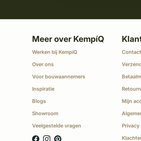
Meer over KempíQ
Klan
Werken bij KempíQ
Contac
Over ons
Verzen
Voor bouwaannemers
Betaal
Inspiratie
Retourn
Blogs
Mijn ac
Showroom
Algeme
Veelgestelde vragen
Privacy 
Klachte