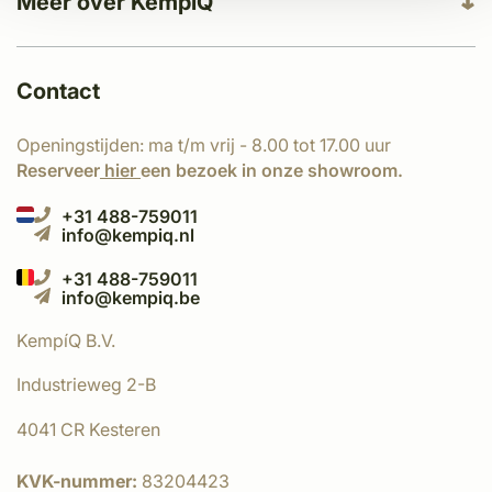
Meer over KempíQ
Contact
Openingstijden: ma t/m vrij - 8.00 tot 17.00 uur
Reserveer
hier
een bezoek in onze showroom.
+31 488-759011
info@kempiq.nl
+31 488-759011
info@kempiq.be
KempíQ B.V.
Industrieweg 2-B
4041 CR Kesteren
KVK-nummer:
83204423