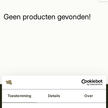
Geen producten gevonden!
Meld je aan en ontvang het laatste nieuws
Toestemming
Details
Over
over onze kempische bouwstijl!