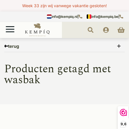
Week 33 zijn wij vanwege vakantie gesloten!
info@kempiq.nl
|
info@kempiq.be
|
Home
Tags
wasbak
terug
Producten getagd met
wasbak
9,6