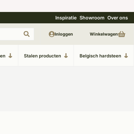
Inspiratie
Showroom
Over ons
Uitgebreide showroom in Kesteren
Unieke m
Inloggen
Winkelwagen
ken
Stalen producten
Belgisch hardsteen