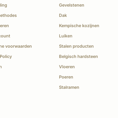
ding
Gevelstenen
methodes
Dak
eren
Kempische kozijnen
count
Luiken
ne voorwaarden
Stalen producten
Policy
Belgisch hardsteen
n
Vloeren
Poeren
Stalramen