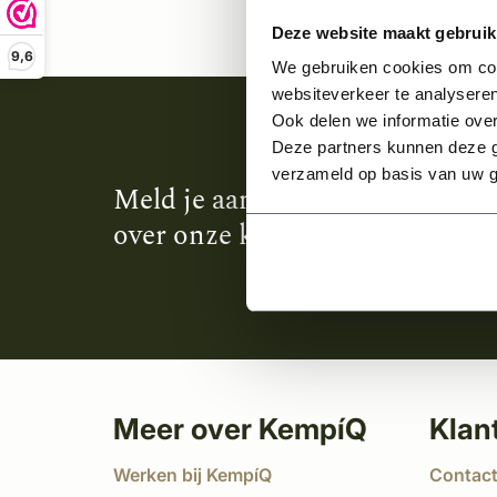
Deze website maakt gebruik
9,6
We gebruiken cookies om cont
websiteverkeer te analyseren
Ook delen we informatie over
Deze partners kunnen deze g
verzameld op basis van uw g
Meld je aan en ontvang het laa
over onze kempische bouwstijl
Meer over KempíQ
Klan
Werken bij KempíQ
Contac