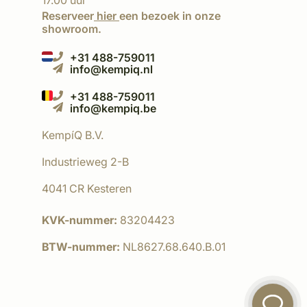
17.00 uur
Reserveer
hier
een bezoek in onze
showroom.
+31 488-759011
info@kempiq.nl
+31 488-759011
info@kempiq.be
KempíQ B.V.
Industrieweg 2-B
4041 CR Kesteren
KVK-nummer:
83204423
BTW-nummer:
NL8627.68.640.B.01