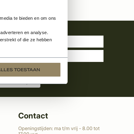
 media te bieden en om ons
uwsbrief
 adverteren en analyse.
rstrekt of die ze hebben
ALLES TOESTAAN
Contact
Openingstijden: ma t/m vrij - 8.00 tot