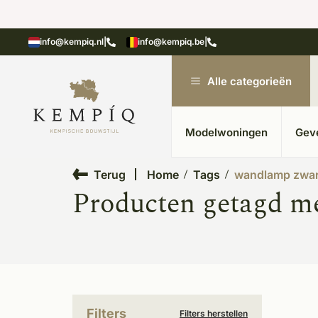
showroom in Kesteren
Unieke materialen in kempische
info@kempiq.nl
|
info@kempiq.be
|
Alle categorieën
Modelwoningen
Gev
Terug
Home
Tags
wandlamp zwar
Producten getagd m
Filters
Filters herstellen