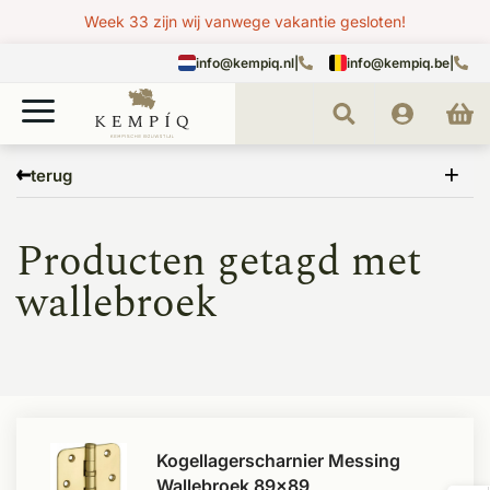
Week 33 zijn wij vanwege vakantie gesloten!
info@kempiq.nl
|
info@kempiq.be
|
Home
Tags
wallebroek
terug
Producten getagd met
wallebroek
Kogellagerscharnier Messing
Wallebroek 89x89