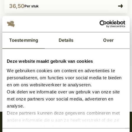
36,50
Per stuk
SKG3 Kogellagerscharnier Messing
Wallebroek 89x89
Toestemming
Details
Over
Op voorraad
Deze website maakt gebruik van cookies
52,50
Per stuk
We gebruiken cookies om content en advertenties te
personaliseren, om functies voor social media te bieden
en om ons websiteverkeer te analyseren.
Ook delen we informatie over uw gebruik van onze site
met onze partners voor social media, adverteren en
analyse.
Deze partners kunnen deze gegevens combineren met
andere informatie die u aan ze heeft verstrekt of die ze
Meld je aan en ontvang het laatste nieuws
hebben verzameld op basis van uw gebruik van hun