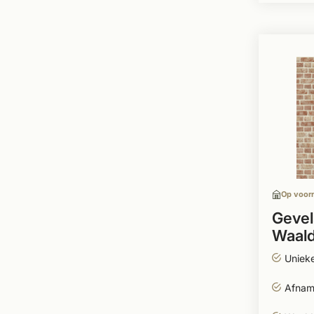
Op voor
Gevel
Waald
Uniek
Afname