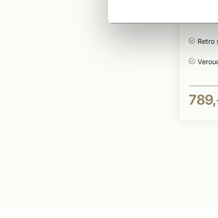
Waalf
Waalf
Retro 
Verou
789,