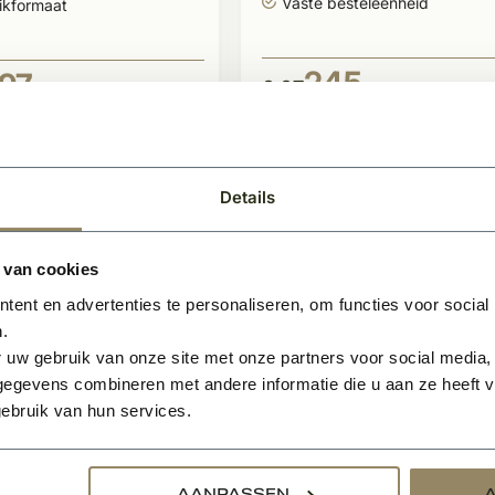
Vaste besteleenheid
ikformaat
245,-
97
0,67
BEKIJK
BEKIJKEN
Per pallet
Details
- -99733%
 van cookies
ent en advertenties te personaliseren, om functies voor social
.
 uw gebruik van onze site met onze partners voor social media,
egevens combineren met andere informatie die u aan ze heeft ve
ebruik van hun services.
Te bestellen
raad
Gevelsteen KQ118
steen KQ119
AANPASSEN