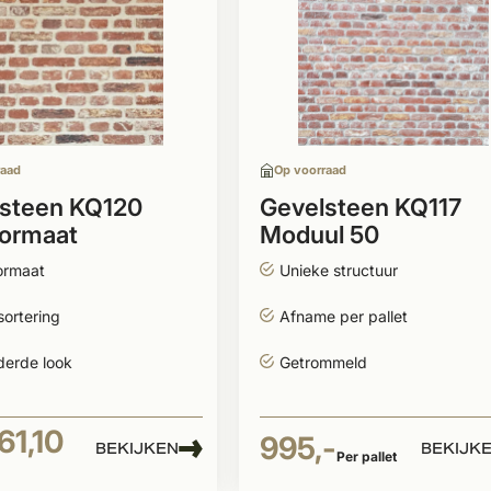
raad
Op voorraad
steen KQ120
Gevelsteen KQ117
ormaat
Moduul 50
ormaat
Unieke structuur
sortering
Afname per pallet
derde look
Getrommeld
61,10
995,-
BEKIJKEN
BEKIJK
Per pallet