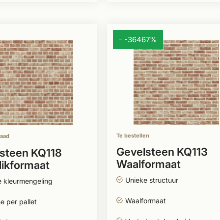
- -36467%
Te bestellen
raad
Gevelsteen KQ113
steen KQ118
Waalformaat
ikformaat
Unieke structuur
e kleurmengeling
Waalformaat
 per pallet