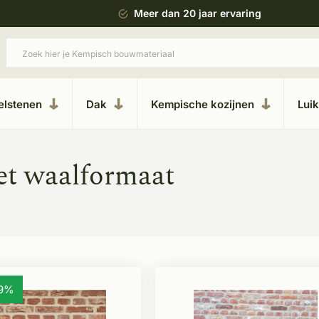
 bouwstijl
Meer dan 20 jaar ervaring
elstenen
Dak
Kempische kozijnen
Lui
et waalformaat
79%