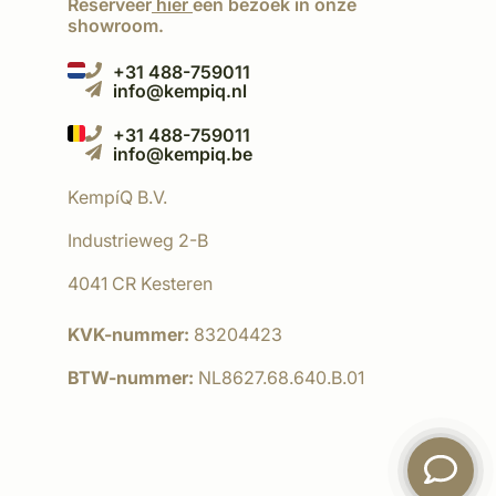
Reserveer
hier
een bezoek in onze
showroom.
+31 488-759011
info@kempiq.nl
+31 488-759011
info@kempiq.be
KempíQ B.V.
Industrieweg 2-B
4041 CR Kesteren
KVK-nummer:
83204423
BTW-nummer:
NL8627.68.640.B.01