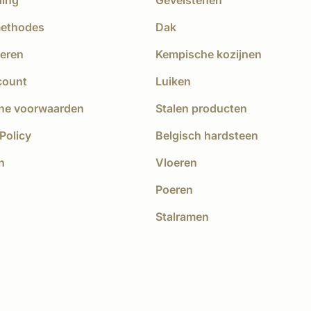
ding
Gevelstenen
methodes
Dak
eren
Kempische kozijnen
count
Luiken
ne voorwaarden
Stalen producten
Policy
Belgisch hardsteen
n
Vloeren
Poeren
Stalramen