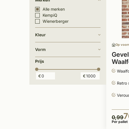
Alle merken
KempiQ
Wienerberger
Kleur
Op voor
Vorm
Gevel
Waalf
Prijs
Waalf
€
€
Retro 
Verou
7
0,99
Per pallet