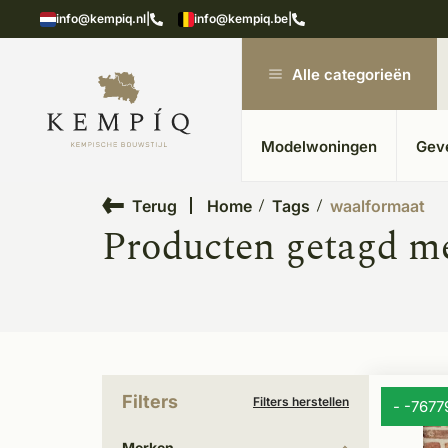
showroom in Kesteren
Unieke materialen in kempische
info@kempiq.nl
|
info@kempiq.be
|
Alle categorieën
Modelwoningen
Gev
Terug
Home
Tags
waalformaat
Producten getagd m
Filters
Filters herstellen
- -767
Merken