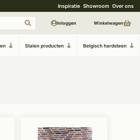
Inspiratie
Showroom
Over ons
Uitgebreide showroom in Kesteren
Unieke m
Inloggen
Winkelwagen
ken
Stalen producten
Belgisch hardsteen