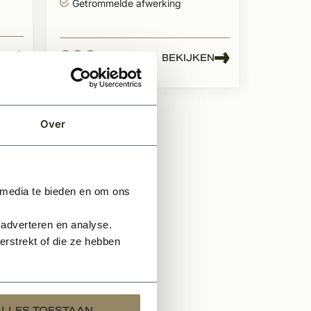
Getrommelde afwerking
936,-
EN
BEKIJKEN
Per pallet
Over
 media te bieden en om ons
 adverteren en analyse.
rstrekt of die ze hebben
ALLES TOESTAAN