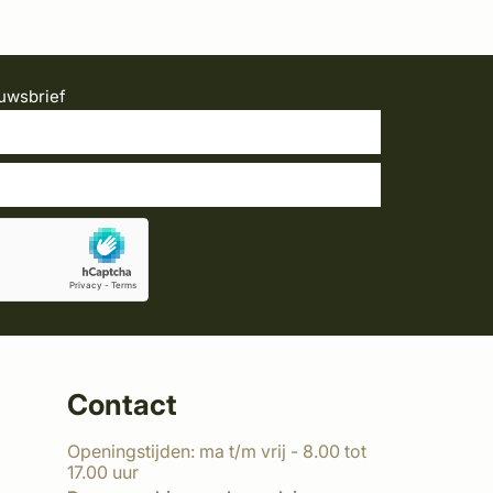
uwsbrief
Contact
Openingstijden: ma t/m vrij - 8.00 tot
17.00 uur