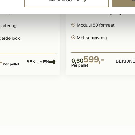
Moduul 50
ormaat
Unieke kleurmengeling
ormaat
Moduul 50 formaat
sortering
Met schijnvoeg
derde look
599,-
-
0,60
BEKIJK
BEKIJKEN
Per pallet
Per pallet