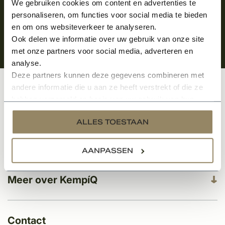
We gebruiken cookies om content en advertenties te
personaliseren, om functies voor social media te bieden
en om ons websiteverkeer te analyseren.
Ook delen we informatie over uw gebruik van onze site
met onze partners voor social media, adverteren en
analyse.
Deze partners kunnen deze gegevens combineren met
andere informatie die u aan ze heeft verstrekt of die ze
Klantenservice
hebben verzameld op basis van uw gebruik van hun
services.
ALLES TOESTAAN
Categorieën
AANPASSEN
Meer over KempíQ
Contact