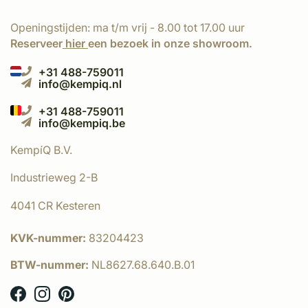
Openingstijden: ma t/m vrij - 8.00 tot 17.00 uur
Reserveer
hier
een bezoek in onze showroom.
+31 488-759011
info@kempiq.nl
+31 488-759011
info@kempiq.be
KempíQ B.V.
Industrieweg 2-B
4041 CR Kesteren
KVK-nummer:
83204423
BTW-nummer:
NL8627.68.640.B.01