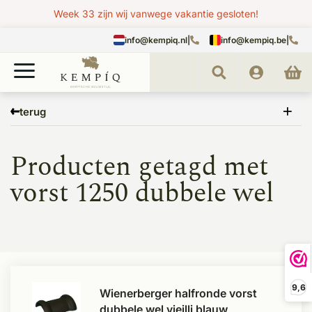
Week 33 zijn wij vanwege vakantie gesloten!
info@kempiq.nl
|
info@kempiq.be
|
Home
Tags
vorst 1250 dubbele wel
terug
Producten getagd met
vorst 1250 dubbele wel
9,6
Wienerberger halfronde vorst
dubbele wel vieilli blauw