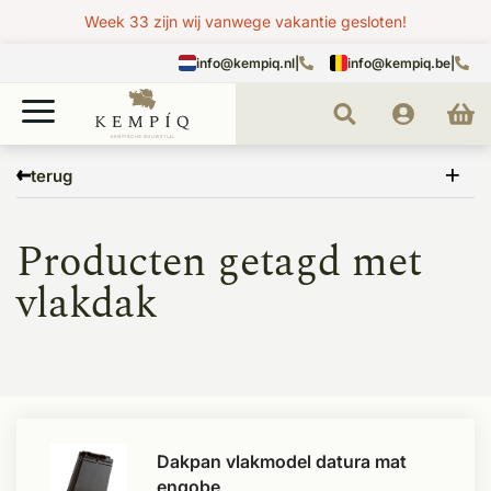
Week 33 zijn wij vanwege vakantie gesloten!
info@kempiq.nl
|
info@kempiq.be
|
Home
Tags
vlakdak
terug
Producten getagd met
vlakdak
Dakpan vlakmodel datura mat
engobe