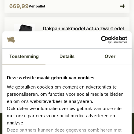
669,99
Per pallet
Dakpan vlakmodel actua zwart edel
engobe
Te bestellen
Toestemming
Details
Over
653,50
Per pallet
Deze website maakt gebruik van cookies
We gebruiken cookies om content en advertenties te
personaliseren, om functies voor social media te bieden
en om ons websiteverkeer te analyseren.
Ook delen we informatie over uw gebruik van onze site
met onze partners voor social media, adverteren en
analyse.
Meld je aan en ontvang het laatste nieuws
Deze partners kunnen deze gegevens combineren met