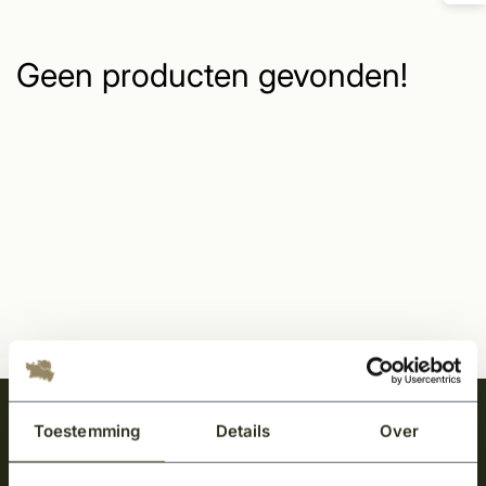
Geen producten gevonden!
Meld je aan en ontvang het laatste nieuws
Toestemming
Details
Over
over onze kempische bouwstijl!