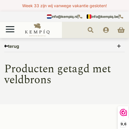
Week 33 zijn wij vanwege vakantie gesloten!
info@kempiq.nl
|
info@kempiq.be
|
Home
Tags
veldbrons
terug
Producten getagd met
veldbrons
9,6