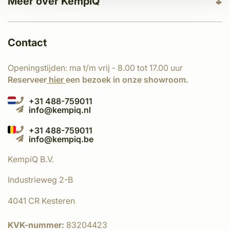
Meer over KempíQ
Contact
Openingstijden: ma t/m vrij - 8.00 tot 17.00 uur
Reserveer
hier
een bezoek in onze showroom.
+31 488-759011
info@kempiq.nl
+31 488-759011
info@kempiq.be
KempíQ B.V.
Industrieweg 2-B
4041 CR Kesteren
KVK-nummer:
83204423