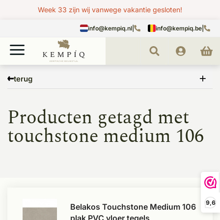
Week 33 zijn wij vanwege vakantie gesloten!
info@kempiq.nl
|
info@kempiq.be
|
Home
Tags
touchstone medium 106
terug
Producten getagd met
touchstone medium 106
9,6
Belakos Touchstone Medium 106
plak PVC vloer tegels