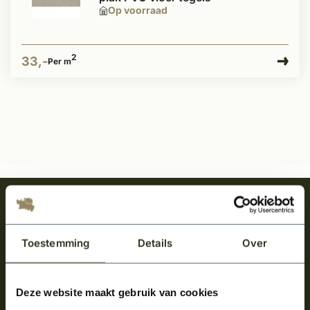
Op voorraad
2
33,-
Per m
Meld je aan en ontvang het laatste nieuws
over onze kempische bouwstijl!
Toestemming
Details
Over
Aanmelden voor de nieuwsbrief
Deze website maakt gebruik van cookies