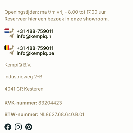
Openingstijden: ma t/m vrij - 8.00 tot 17.00 uur
Reserveer
hier
een bezoek in onze showroom.
+31 488-759011
info@kempiq.nl
+31 488-759011
info@kempiq.be
KempíQ B.V.
Industrieweg 2-B
4041 CR Kesteren
KVK-nummer:
83204423
BTW-nummer:
NL8627.68.640.B.01