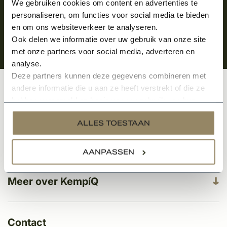
We gebruiken cookies om content en advertenties te
personaliseren, om functies voor social media te bieden
en om ons websiteverkeer te analyseren.
Ook delen we informatie over uw gebruik van onze site
met onze partners voor social media, adverteren en
analyse.
Deze partners kunnen deze gegevens combineren met
andere informatie die u aan ze heeft verstrekt of die ze
Klantenservice
hebben verzameld op basis van uw gebruik van hun
services.
ALLES TOESTAAN
Categorieën
AANPASSEN
Meer over KempíQ
Contact