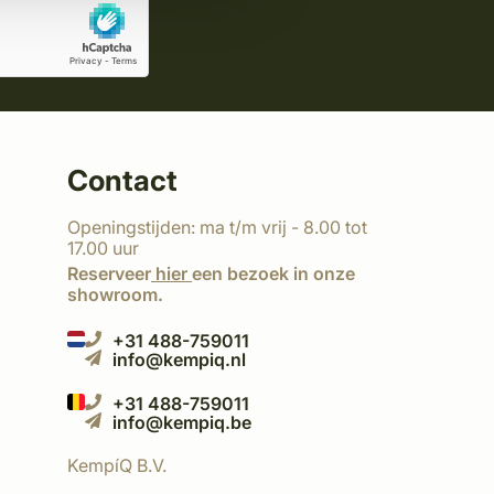
Contact
Openingstijden: ma t/m vrij - 8.00 tot
17.00 uur
Reserveer
hier
een bezoek in onze
showroom.
+31 488-759011
info@kempiq.nl
+31 488-759011
info@kempiq.be
KempíQ B.V.