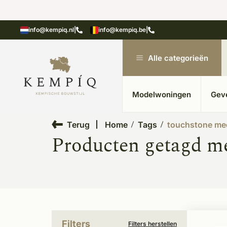
 20 jaar ervaring
Uitgebreide showroom in K
info@kempiq.nl
|
info@kempiq.be
|
Alle categorieën
Modelwoningen
Gev
Terug
Home
Tags
touchstone me
Producten getagd m
Filters
Filters herstellen