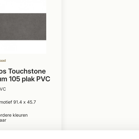
raad
os Touchstone
m 105 plak PVC
tegels
PVC
motief 91.4 x 45.7
rdere kleuren
aar