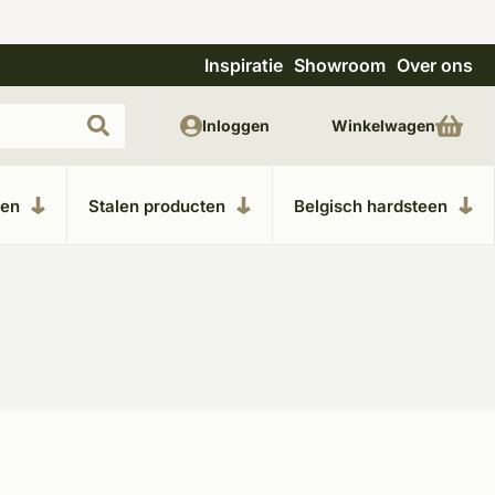
Inspiratie
Showroom
Over ons
Meer dan 20 jaar ervaring
Uitge
Inloggen
Winkelwagen
ken
Stalen producten
Belgisch hardsteen