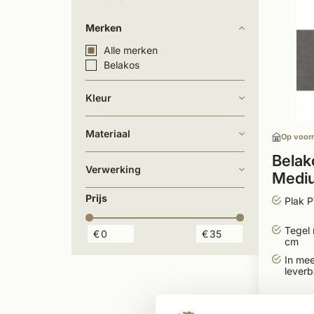
Merken
Alle merken
Belakos
Kleur
Materiaal
Op voor
Belak
Verwerking
Mediu
vloer 
Prijs
Plak 
Tegel 
€
€
cm
In mee
leverb