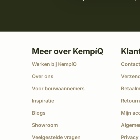
Meer over KempíQ
Klan
Werken bij KempíQ
Contac
Over ons
Verzen
Voor bouwaannemers
Betaal
Inspiratie
Retourn
Blogs
Mijn ac
Showroom
Algeme
Veelgestelde vragen
Privacy 