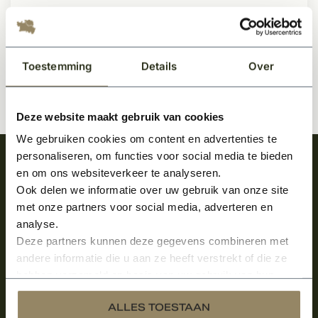
19,50
Per stuk
Toestemming
Details
Over
Deze website maakt gebruik van cookies
We gebruiken cookies om content en advertenties te
personaliseren, om functies voor social media te bieden
Meld je aan en ontvang het laatste nieuws
en om ons websiteverkeer te analyseren.
over onze kempische bouwstijl!
Ook delen we informatie over uw gebruik van onze site
met onze partners voor social media, adverteren en
Aanmelden voor de nieuwsbrief
analyse.
Deze partners kunnen deze gegevens combineren met
andere informatie die u aan ze heeft verstrekt of die ze
hebben verzameld op basis van uw gebruik van hun
services.
ALLES TOESTAAN