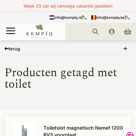
Week 33 zijn wij vanwege vakantie gesloten!
info@kempiq.nl
|
info@kempiq.be
|
Home
Tags
toilet
terug
Producten getagd met
toilet
Toiletslot magnetisch Nemef 1200
RVS voorplaat