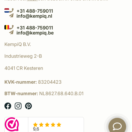
+31 488-759011
info@kempiq.nl
+31 488-759011
info@kempiq.be
KempíQ B.V.
Industrieweg 2-B
4041 CR Kesteren
KVK-nummer:
83204423
BTW-nummer:
NL8627.68.640.B.01