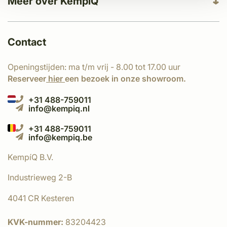
Meer over KempíQ
Contact
Openingstijden: ma t/m vrij - 8.00 tot 17.00 uur
Reserveer
hier
een bezoek in onze showroom.
+31 488-759011
info@kempiq.nl
+31 488-759011
info@kempiq.be
KempíQ B.V.
Industrieweg 2-B
4041 CR Kesteren
KVK-nummer:
83204423