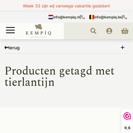
Week 33 zijn wij vanwege vakantie gesloten!
info@kempiq.nl
|
info@kempiq.be
|
Home
Tags
tierlantijn
terug
Producten getagd met
tierlantijn
9,6