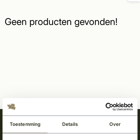
Geen producten gevonden!
Meld je aan en ontvang het laatste nieuws
Toestemming
Details
Over
over onze kempische bouwstijl!