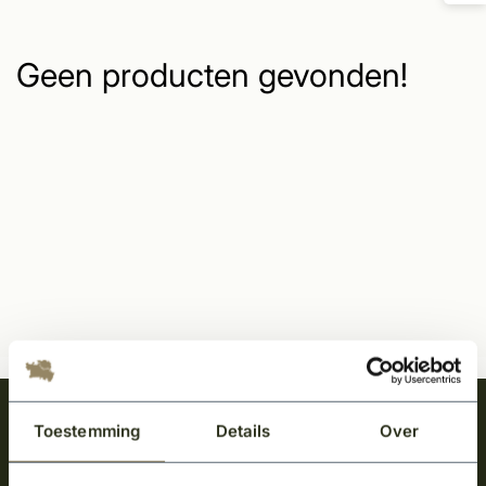
Geen producten gevonden!
Meld je aan en ontvang het laatste nieuws
Toestemming
Details
Over
over onze kempische bouwstijl!