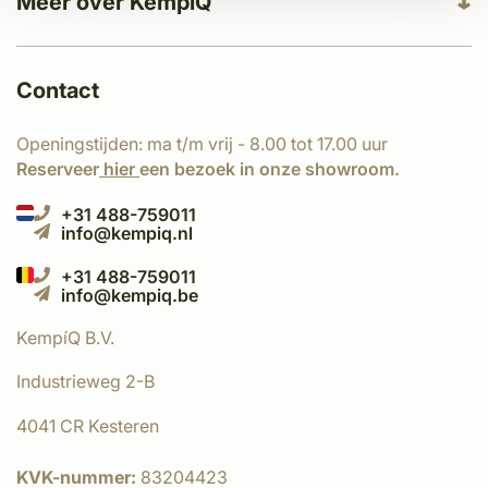
Meer over KempíQ
Contact
Openingstijden: ma t/m vrij - 8.00 tot 17.00 uur
Reserveer
hier
een bezoek in onze showroom.
+31 488-759011
info@kempiq.nl
+31 488-759011
info@kempiq.be
KempíQ B.V.
Industrieweg 2-B
4041 CR Kesteren
KVK-nummer:
83204423