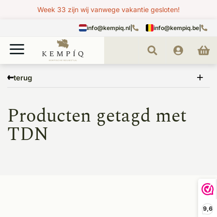
Week 33 zijn wij vanwege vakantie gesloten!
info@kempiq.nl
|
info@kempiq.be
|
Home
Tags
TDN
terug
Producten getagd met
TDN
9,6