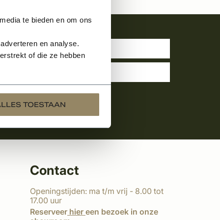
 media te bieden en om ons
uwsbrief
 adverteren en analyse.
rstrekt of die ze hebben
ALLES TOESTAAN
Contact
Openingstijden: ma t/m vrij - 8.00 tot
17.00 uur
Reserveer
hier
een bezoek in onze