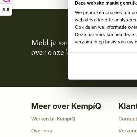
Deze website maakt gebruik
9,6
We gebruiken cookies om cont
websiteverkeer te analyseren
Ook delen we informatie over
Deze partners kunnen deze g
Meld je aan en ontvang het laa
verzameld op basis van uw g
over onze kempische bouwstijl
Meer over KempíQ
Klan
Werken bij KempíQ
Contac
Over ons
Verzen