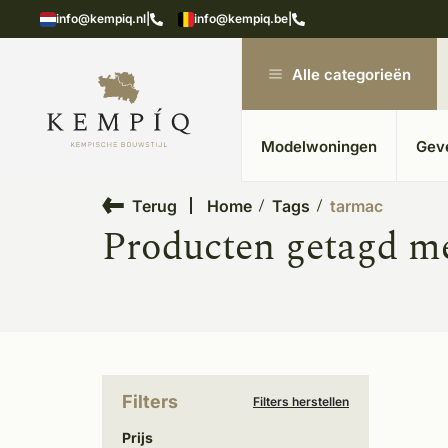
showroom in Kesteren
Unieke materialen in kempische
info@kempiq.nl
|
info@kempiq.be
|
Alle categorieën
Modelwoningen
Gev
Terug
Home
Tags
tarmac
Producten getagd m
Filters
Filters herstellen
Prijs