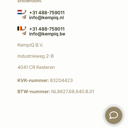
showroom.
+31 488-759011
info@kempiq.nl
+31 488-759011
info@kempiq.be
KempíQ B.V.
Industrieweg 2-B
4041 CR Kesteren
KVK-nummer:
83204423
BTW-nummer:
NL8627.68.640.B.01