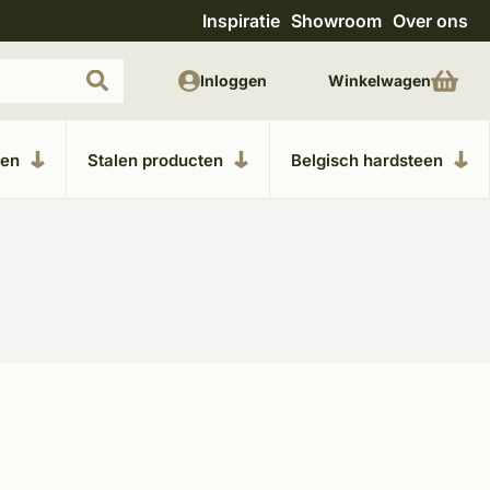
Inspiratie
Showroom
Over ons
Uitgebreide showroom in Kesteren
Unieke m
Inloggen
Winkelwagen
ken
Stalen producten
Belgisch hardsteen