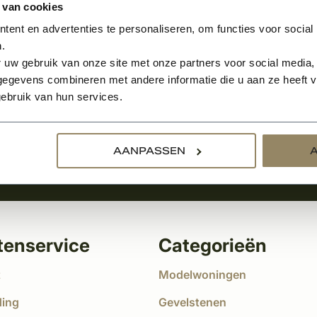
 van cookies
ent en advertenties te personaliseren, om functies voor social
.
Aanmelden voor de nie
 uw gebruik van onze site met onze partners voor social media,
egevens combineren met andere informatie die u aan ze heeft ve
tste nieuws
ebruik van hun services.
!
AANPASSEN
tenservice
Categorieën
t
Modelwoningen
ding
Gevelstenen