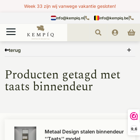
Week 33 zijn wij vanwege vakantie gesloten!
info@kempiq.nl
|
info@kempiq.be
|
Home
Tags
taats binnendeur
terug
Producten getagd met
taats binnendeur
9,6
Metaal Design stalen binnendeur
''Taats'' model