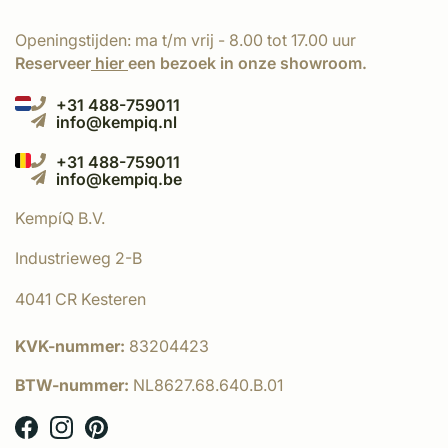
Openingstijden: ma t/m vrij - 8.00 tot 17.00 uur
Reserveer
hier
een bezoek in onze showroom.
+31 488-759011
info@kempiq.nl
+31 488-759011
info@kempiq.be
KempíQ B.V.
Industrieweg 2-B
4041 CR Kesteren
KVK-nummer:
83204423
BTW-nummer:
NL8627.68.640.B.01