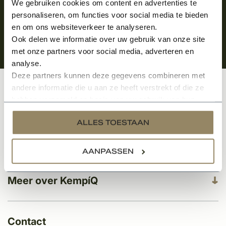
We gebruiken cookies om content en advertenties te
personaliseren, om functies voor social media te bieden
en om ons websiteverkeer te analyseren.
Ook delen we informatie over uw gebruik van onze site
met onze partners voor social media, adverteren en
analyse.
Deze partners kunnen deze gegevens combineren met
andere informatie die u aan ze heeft verstrekt of die ze
Klantenservice
hebben verzameld op basis van uw gebruik van hun
services.
ALLES TOESTAAN
Categorieën
AANPASSEN
Meer over KempíQ
Contact