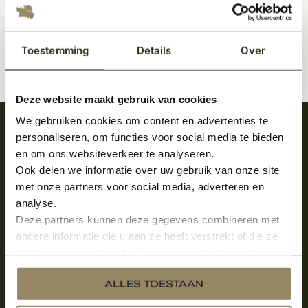
Toestemming
Details
Over
Deze website maakt gebruik van cookies
We gebruiken cookies om content en advertenties te
Meld je aan en ontvang het laatste nieuws
personaliseren, om functies voor social media te bieden
over onze kempische bouwstijl!
en om ons websiteverkeer te analyseren.
Ook delen we informatie over uw gebruik van onze site
Aanmelden voor de nieuwsbrief
met onze partners voor social media, adverteren en
analyse.
Deze partners kunnen deze gegevens combineren met
andere informatie die u aan ze heeft verstrekt of die ze
hebben verzameld op basis van uw gebruik van hun
services.
ALLES TOESTAAN