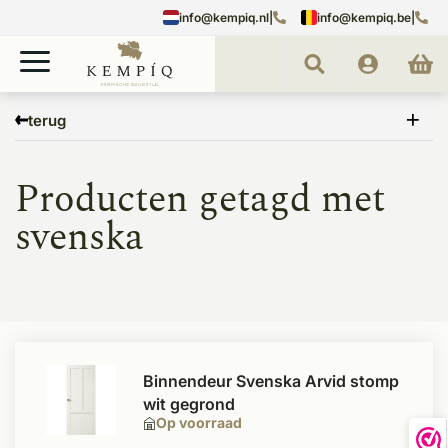
info@kempiq.nl
|
info@kempiq.be
|
Home
Tags
svenska
terug
Producten getagd met
svenska
Binnendeur Svenska Arvid stomp
wit gegrond
Op voorraad