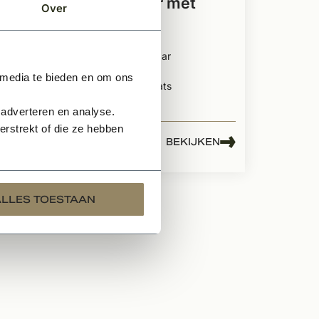
scharnierdeur met
Over
bovenlicht
Met bovenlicht
Roedeverdeling naar
keuze
 media te bieden en om ons
Ook mogelijk in taats
model
 adverteren en analyse.
rstrekt of die ze hebben
EN
BEKIJKEN
Prijs op aanvraag
ALLES TOESTAAN