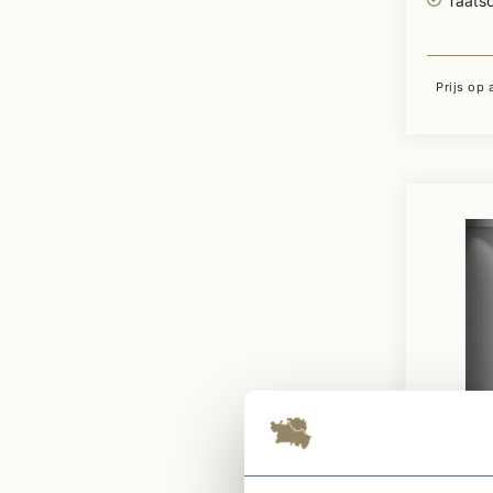
Taats
Prijs op
Te bestell
Metaa