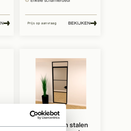
Enkele scharnierdeur
EN
BEKIJKEN
Prijs op aanvraag
Te bestellen
n
Metaal Design stalen