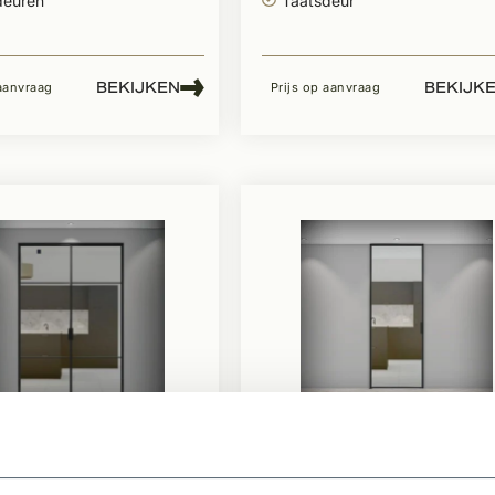
deuren
Taatsdeur
BEKIJKEN
BEKIJK
 aanvraag
Prijs op aanvraag
en
Te bestellen
l Design Stalen
Metaal Design stale