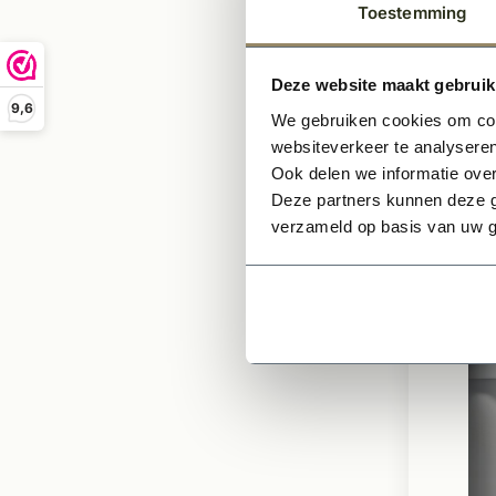
pui m
Toestemming
schui
Roede
keuze
Deze website maakt gebruik
Dubbe
9,6
We gebruiken cookies om cont
Meerd
websiteverkeer te analyseren
greep
Ook delen we informatie over
Deze partners kunnen deze g
Prijs op
verzameld op basis van uw g