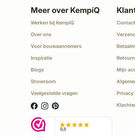
Meer over KempíQ
Klan
Werken bij KempíQ
Contac
Over ons
Verzen
Voor bouwaannemers
Betaal
Inspiratie
Retourn
Blogs
Mijn ac
Showroom
Algeme
Veelgestelde vragen
Privacy 
Klachte