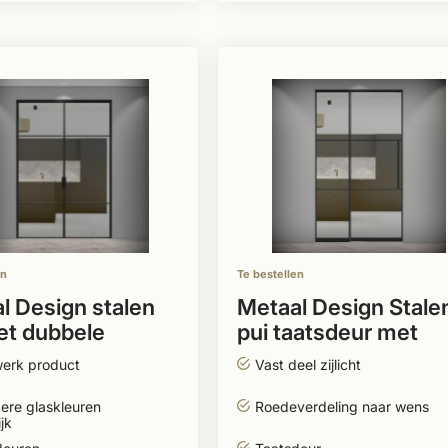
en
Te bestellen
l Design stalen
Metaal Design Stale
et dubbele
pui taatsdeur met
deur
zijlicht
erk product
Vast deel zijlicht
ere glaskleuren
Roedeverdeling naar wens
jk