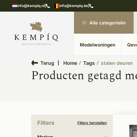
showroom in Kesteren
Unieke materialen in kempische
info@kempiq.nl
|
info@kempiq.be
|
Alle categorieën
Modelwoningen
Gev
Terug
Home
Tags
stalen deuren
Producten getagd me
Filters
Filters herstellen
Merken