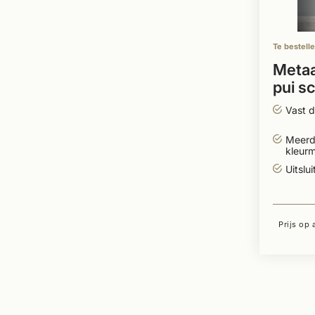
Te bestell
Metaa
pui s
zijlich
Vast de
Meerd
kleur
Uitslu
Prijs op