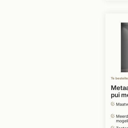
Te bestell
Metaa
pui m
Taats
Maatw
Meerd
mogeli