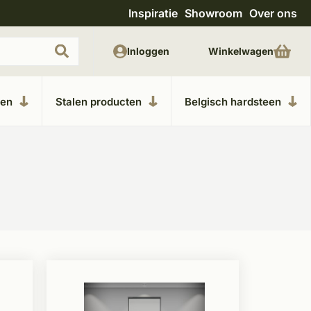
Inspiratie
Showroom
Over ons
Uitgebreide showroom in Kesteren
Unieke m
Inloggen
Winkelwagen
ken
Stalen producten
Belgisch hardsteen