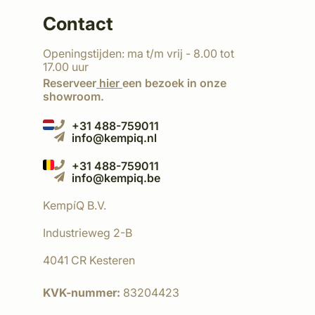
Contact
Openingstijden: ma t/m vrij - 8.00 tot
17.00 uur
Reserveer
hier
een bezoek in onze
showroom.
+31 488-759011
info@kempiq.nl
+31 488-759011
info@kempiq.be
KempíQ B.V.
Industrieweg 2-B
4041 CR Kesteren
KVK-nummer:
83204423