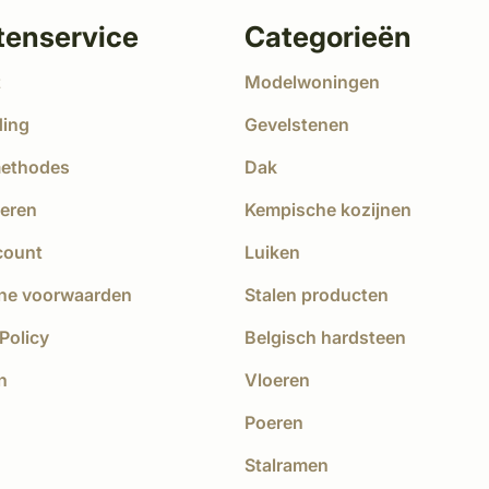
tenservice
Categorieën
t
Modelwoningen
ding
Gevelstenen
methodes
Dak
eren
Kempische kozijnen
count
Luiken
ne voorwaarden
Stalen producten
Policy
Belgisch hardsteen
n
Vloeren
Poeren
Stalramen