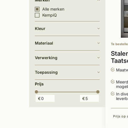
Alle merken
KempiQ
Kleur
Materiaal
Te bestell
Stale
Verwerking
Taats
zijpa
Maatw
Toepassing
Meerd
Prijs
mogeli
In div
€
€
leverb
Prijs op