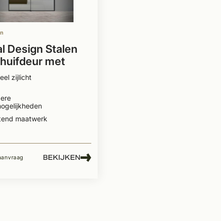
en
l Design Stalen
chuifdeur met
t
el zijlicht
ere
mogelijkheden
itend maatwerk
BEKIJKEN
 aanvraag