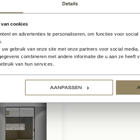
et dubbele
schuifdeur incl.
Details
fdeur
railsysteem
verdeling naar
Inclusief schuifrail
 van cookies
le schuifdeur
Meerder roedeverdelingen
mogelijk
ent en advertenties te personaliseren, om functies voor social
ere
Naar wens samen te
.
mogelijkheden
stellen
 uw gebruik van onze site met onze partners voor social media,
egevens combineren met andere informatie die u aan ze heeft ve
BEKIJKEN
BEKIJK
 aanvraag
Prijs op aanvraag
ebruik van hun services.
AANPASSEN