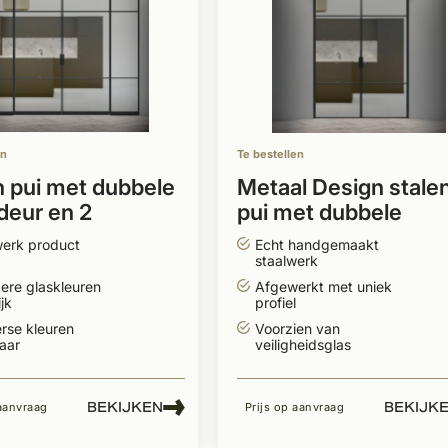
en
Te bestellen
n pui met dubbele
Metaal Design stale
deur en 2
pui met dubbele
nelen
scharnierdeur
erk product
Echt handgemaakt
staalwerk
ere glaskleuren
Afgewerkt met uniek
jk
profiel
erse kleuren
Voorzien van
aar
veiligheidsglas
BEKIJKEN
BEKIJK
 aanvraag
Prijs op aanvraag