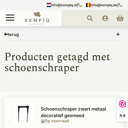
info@kempiq.nl
|
info@kempiq.be
|
Home
Tags
schoenschraper
terug
Producten getagd met
schoenschraper
Schoenschraper zwart metaal
decoratief gesmeed
9,6
Op voorraad