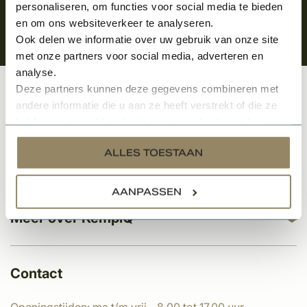
personaliseren, om functies voor social media te bieden
en om ons websiteverkeer te analyseren.
Ook delen we informatie over uw gebruik van onze site
met onze partners voor social media, adverteren en
analyse.
Deze partners kunnen deze gegevens combineren met
Klantenservice
andere informatie die u aan ze heeft verstrekt of die ze
hebben verzameld op basis van uw gebruik van hun
services.
ALLES TOESTAAN
Categorieën
AANPASSEN
Meer over KempíQ
Contact