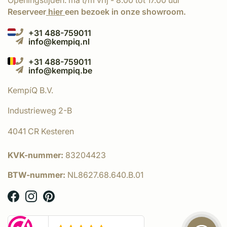
Openingstijden: ma t/m vrij - 8.00 tot 17.00 uur
Reserveer
hier
een bezoek in onze showroom.
+31 488-759011
info@kempiq.nl
+31 488-759011
info@kempiq.be
KempíQ B.V.
Industrieweg 2-B
4041 CR Kesteren
KVK-nummer:
83204423
BTW-nummer:
NL8627.68.640.B.01