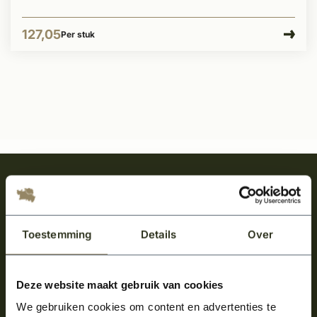
127,05
Per stuk
Meld je aan en ontvang het laatste nieuws
over onze kempische bouwstijl!
Aanmelden voor de nieuwsbrief
Toestemming
Details
Over
Deze website maakt gebruik van cookies
We gebruiken cookies om content en advertenties te