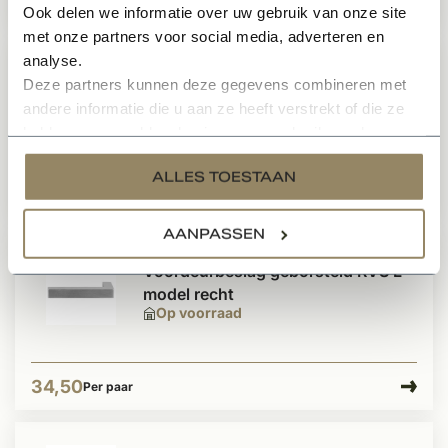
46,50
Per paar
Ook delen we informatie over uw gebruik van onze site
met onze partners voor social media, adverteren en
analyse.
Voordeurbeslag zwart L-model
Deze partners kunnen deze gegevens combineren met
recht
andere informatie die u aan ze heeft verstrekt of die ze
Op voorraad
hebben verzameld op basis van uw gebruik van hun
services.
ALLES TOESTAAN
39,95
Per paar
AANPASSEN
Voordeurbeslag geborsteld RVS L-
model recht
Op voorraad
34,50
Per paar