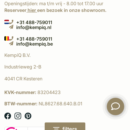
Openingstijden: ma t/m vrij - 8.00 tot 17.00 uur
Reserveer
hier
een bezoek in onze showroom.
+31 488-759011
info@kempiq.nl
+31 488-759011
info@kempiq.be
KempíQ B.V.
Industrieweg 2-B
4041 CR Kesteren
KVK-nummer:
83204423
BTW-nummer:
NL8627.68.640.B.01
filters