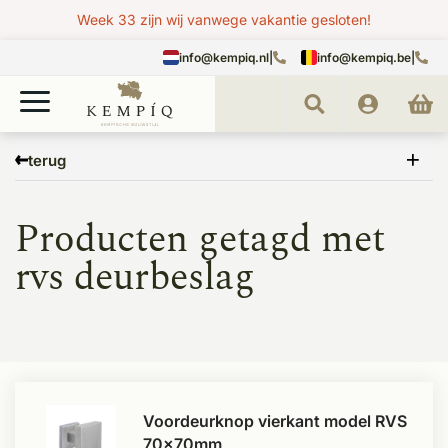
Week 33 zijn wij vanwege vakantie gesloten!
info@kempiq.nl
|
info@kempiq.be
|
Home
Tags
rvs deurbeslag
terug
Producten getagd met
rvs deurbeslag
Voordeurknop vierkant model RVS
70x70mm