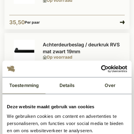
Op voorraad
35,50
Per paar
Achterdeurbeslag / deurkruk RVS
mat zwart 19mm
Op voorraad
59,50
Per paar
Toestemming
Details
Over
Achterdeurbeslag geborsteld RVS
Deze website maakt gebruik van cookies
19mm L-model
Op voorraad
We gebruiken cookies om content en advertenties te
personaliseren, om functies voor social media te bieden
en om ons websiteverkeer te analyseren.