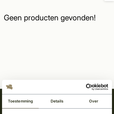
Geen producten gevonden!
Meld je aan en ontvang het laatste nieuws
Toestemming
Details
Over
over onze kempische bouwstijl!