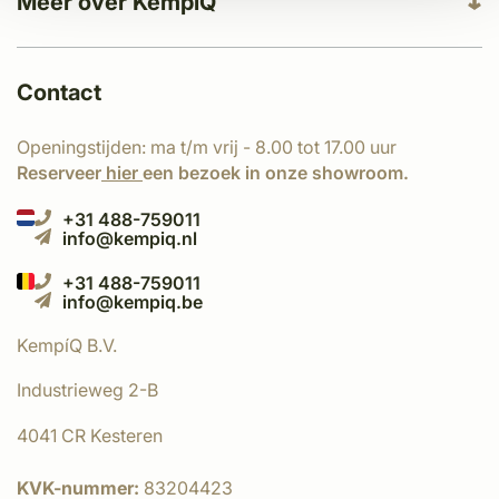
Meer over KempíQ
Contact
Openingstijden: ma t/m vrij - 8.00 tot 17.00 uur
Reserveer
hier
een bezoek in onze showroom.
+31 488-759011
info@kempiq.nl
+31 488-759011
info@kempiq.be
KempíQ B.V.
Industrieweg 2-B
4041 CR Kesteren
KVK-nummer:
83204423