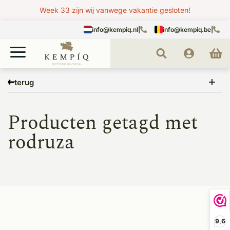
Week 33 zijn wij vanwege vakantie gesloten!
info@kempiq.nl
|
info@kempiq.be
|
Home
Tags
rodruza
terug
Producten getagd met
rodruza
9,6