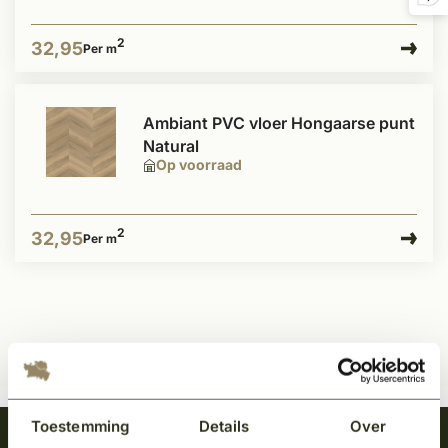
2
32,95
Per m
Ambiant PVC vloer Hongaarse punt
Natural
Op voorraad
2
32,95
Per m
Toestemming
Details
Over