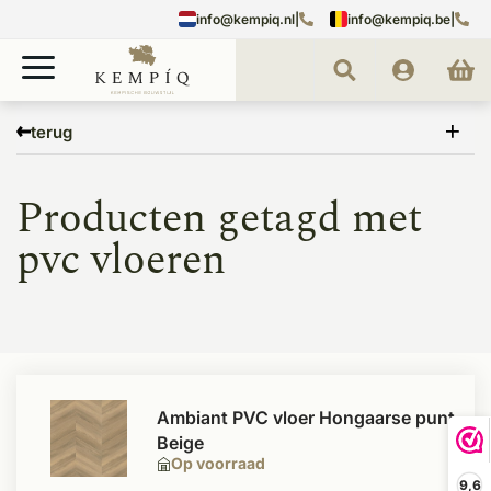
info@kempiq.nl
|
info@kempiq.be
|
Home
Tags
pvc vloeren
terug
Producten getagd met
pvc vloeren
Ambiant PVC vloer Hongaarse punt
Beige
Op voorraad
9,6