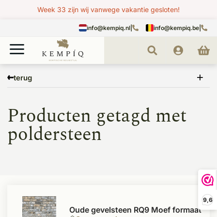
Week 33 zijn wij vanwege vakantie gesloten!
info@kempiq.nl
|
info@kempiq.be
|
Home
Tags
poldersteen
terug
Producten getagd met
poldersteen
9,6
Oude gevelsteen RQ9 Moef formaat