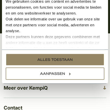
We gebruiken cookies om content en advertenties te
personaliseren, om functies voor social media te bieden
en om ons websiteverkeer te analyseren.
Ook delen we informatie over uw gebruik van onze site
met onze partners voor social media, adverteren en
analyse.
Deze partners kunnen deze gegevens combineren met
andere informatie die u aan ze heeft verstrekt of die ze
Klantenservice
hebben verzameld op basis van uw gebruik van hun
services.
ALLES TOESTAAN
Categorieën
AANPASSEN
Meer over KempíQ
Contact