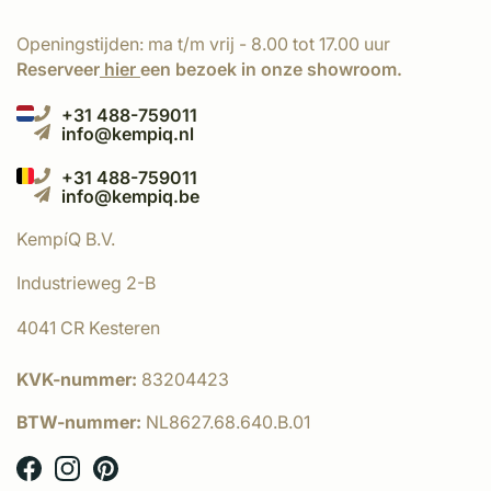
Openingstijden: ma t/m vrij - 8.00 tot 17.00 uur
Reserveer
hier
een bezoek in onze showroom.
+31 488-759011
info@kempiq.nl
+31 488-759011
info@kempiq.be
KempíQ B.V.
Industrieweg 2-B
4041 CR Kesteren
KVK-nummer:
83204423
BTW-nummer:
NL8627.68.640.B.01