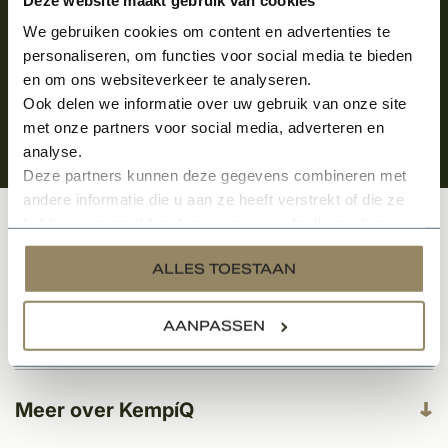
We gebruiken cookies om content en advertenties te
personaliseren, om functies voor social media te bieden
en om ons websiteverkeer te analyseren.
Ook delen we informatie over uw gebruik van onze site
met onze partners voor social media, adverteren en
analyse.
Deze partners kunnen deze gegevens combineren met
andere informatie die u aan ze heeft verstrekt of die ze
hebben verzameld op basis van uw gebruik van hun
Klantenservice
services.
ALLES TOESTAAN
AANPASSEN
Categorieën
Meer over KempíQ