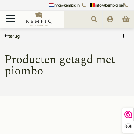
info@kempiq.nl
|
info@kempiq.be
|
Home
Tags
piombo
terug
Producten getagd met
piombo
9,6