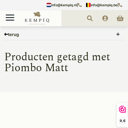
info@kempiq.nl
|
info@kempiq.be
|
Home
Tags
Piombo Matt
terug
Producten getagd met
Piombo Matt
9,6