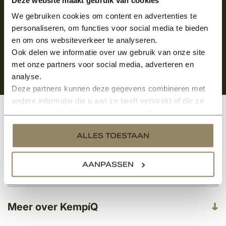
We gebruiken cookies om content en advertenties te
personaliseren, om functies voor social media te bieden
en om ons websiteverkeer te analyseren.
Ook delen we informatie over uw gebruik van onze site
met onze partners voor social media, adverteren en
analyse.
Deze partners kunnen deze gegevens combineren met
andere informatie die u aan ze heeft verstrekt of die ze
hebben verzameld op basis van uw gebruik van hun
Klantenservice
services.
ALLES TOESTAAN
AANPASSEN
Categorieën
Meer over KempíQ