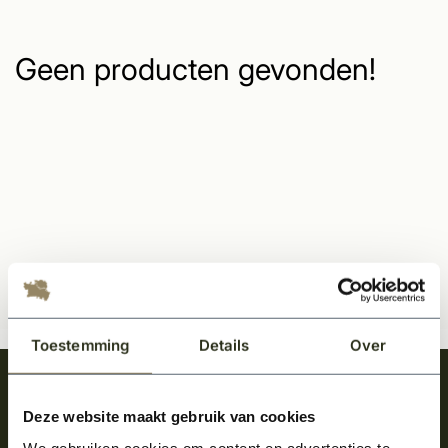
Geen producten gevonden!
Toestemming
Details
Over
Meld je aan en ontvang het laatste nieuws
over onze kempische bouwstijl!
Deze website maakt gebruik van cookies
We gebruiken cookies om content en advertenties te