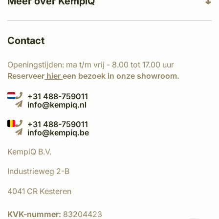
Meer over KempíQ
Contact
Openingstijden: ma t/m vrij - 8.00 tot 17.00 uur
Reserveer
hier
een bezoek in onze showroom.
+31 488-759011
info@kempiq.nl
+31 488-759011
info@kempiq.be
KempíQ B.V.
Industrieweg 2-B
4041 CR Kesteren
KVK-nummer:
83204423