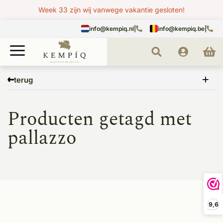
Week 33 zijn wij vanwege vakantie gesloten!
info@kempiq.nl
|
info@kempiq.be
|
Home
Tags
pallazzo
terug
Producten getagd met
pallazzo
9,6