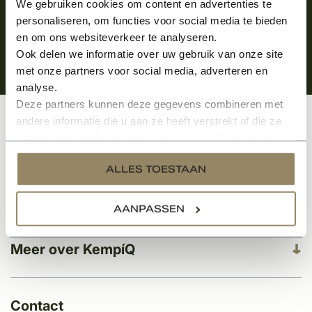
We gebruiken cookies om content en advertenties te
personaliseren, om functies voor social media te bieden
en om ons websiteverkeer te analyseren.
Ook delen we informatie over uw gebruik van onze site
met onze partners voor social media, adverteren en
analyse.
Deze partners kunnen deze gegevens combineren met
andere informatie die u aan ze heeft verstrekt of die ze
Klantenservice
hebben verzameld op basis van uw gebruik van hun
services.
ALLES TOESTAAN
Categorieën
AANPASSEN
Meer over KempíQ
Contact