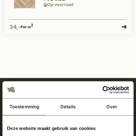
Op voorraad
2
34,-
Per m
Meld je aan en ontvang het laatste nieuws
over onze kempische bouwstijl!
Toestemming
Details
Over
Aanmelden voor de nieuwsbrief
Deze website maakt gebruik van cookies