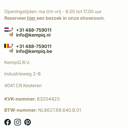
Openingstijden: ma t/m vrij - 8.00 tot 17.00 uur
Reserveer
hier
een bezoek in onze showroom.
+31 488-759011
info@kempiq.nl
+31 488-759011
info@kempiq.be
KempíQ B.V.
Industrieweg 2-B
4041 CR Kesteren
KVK-nummer:
83204423
BTW-nummer:
NL8627.68.640.B.01