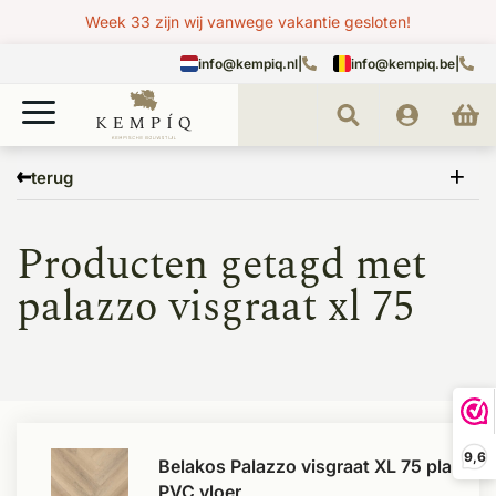
Week 33 zijn wij vanwege vakantie gesloten!
info@kempiq.nl
|
info@kempiq.be
|
Home
Tags
palazzo visgraat xl 75
terug
Producten getagd met
palazzo visgraat xl 75
9,6
Belakos Palazzo visgraat XL 75 plak
PVC vloer