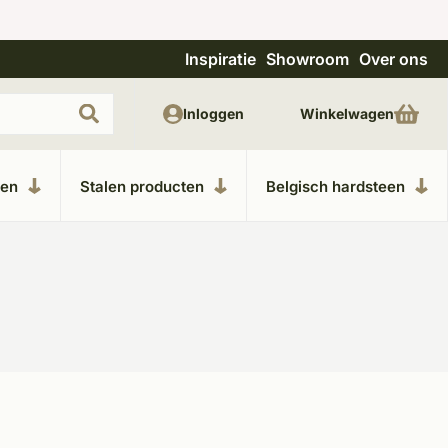
Inspiratie
Showroom
Over ons
Uitgebreide showroom in Kesteren
Unieke m
Inloggen
Winkelwagen
ken
Stalen producten
Belgisch hardsteen