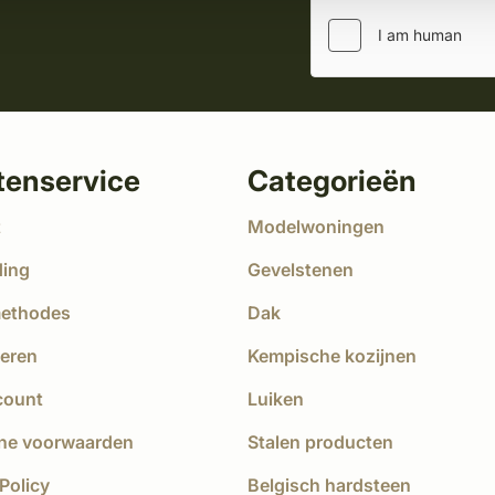
tenservice
Categorieën
t
Modelwoningen
ding
Gevelstenen
methodes
Dak
eren
Kempische kozijnen
count
Luiken
ne voorwaarden
Stalen producten
Policy
Belgisch hardsteen