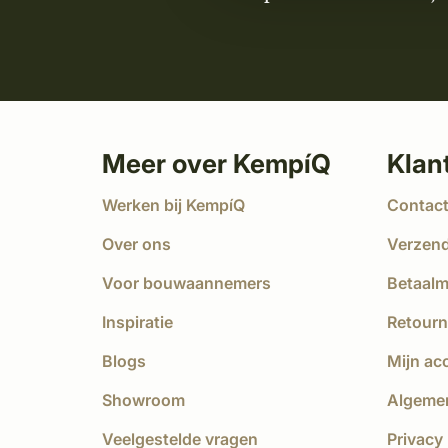
Meer over KempíQ
Klan
Werken bij KempíQ
Contac
Over ons
Verzen
Voor bouwaannemers
Betaal
Inspiratie
Retourn
Blogs
Mijn ac
Showroom
Algeme
Veelgestelde vragen
Privacy 