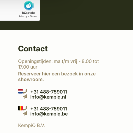
Contact
Openingstijden: ma t/m vrij - 8.00 tot
17.00 uur
Reserveer
hier
een bezoek in onze
showroom.
+31 488-759011
info@kempiq.nl
+31 488-759011
info@kempiq.be
KempíQ B.V.