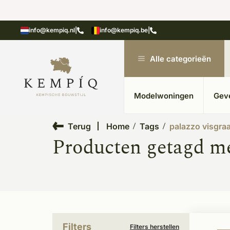
showroom in Kesteren
Unieke materialen in kempische
info@kempiq.nl
|
info@kempiq.be
|
Alle categorieën
Modelwoningen
Gev
Terug
Home
Tags
palazzo visgraa
Producten getagd met
Filters
Filters herstellen