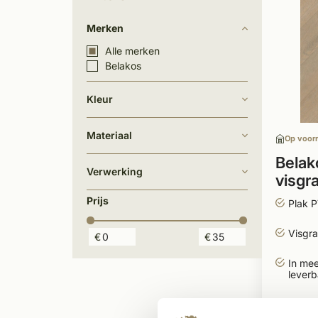
Merken
Alle merken
Belakos
Kleur
Materiaal
Op voor
Belak
Verwerking
visgr
vloer
Prijs
Plak 
Visgra
€
€
In mee
leverb