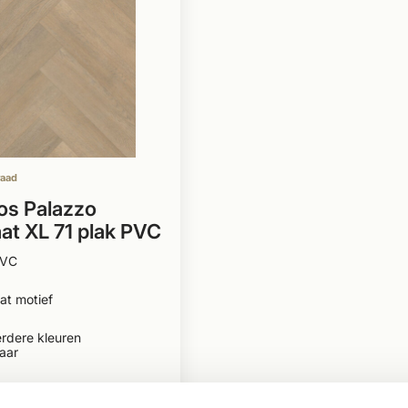
raad
os Palazzo
aat XL 71 plak PVC
PVC
at motief
rdere kleuren
aar