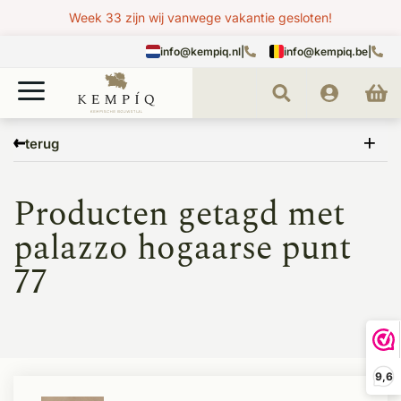
Week 33 zijn wij vanwege vakantie gesloten!
info@kempiq.nl
|
info@kempiq.be
|
Home
Tags
palazzo hogaarse punt 77
terug
Producten getagd met
palazzo hogaarse punt
77
9,6