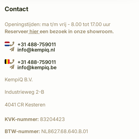
Contact
Openingstijden: ma t/m vrij - 8.00 tot 17.00 uur
Reserveer
hier
een bezoek in onze showroom.
+31 488-759011
info@kempiq.nl
+31 488-759011
info@kempiq.be
KempíQ B.V.
Industrieweg 2-B
4041 CR Kesteren
KVK-nummer:
83204423
BTW-nummer:
NL8627.68.640.B.01