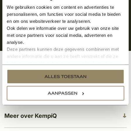
We gebruiken cookies om content en advertenties te
personaliseren, om functies voor social media te bieden
en om ons websiteverkeer te analyseren.
Ook delen we informatie over uw gebruik van onze site
met onze partners voor social media, adverteren en
analyse.
Deze partners kunnen deze gegevens combineren met
andere informatie die u aan ze heeft verstrekt of die ze
hebben verzameld op basis van uw gebruik van hun
Klantenservice
services.
ALLES TOESTAAN
Categorieën
AANPASSEN
Meer over KempíQ