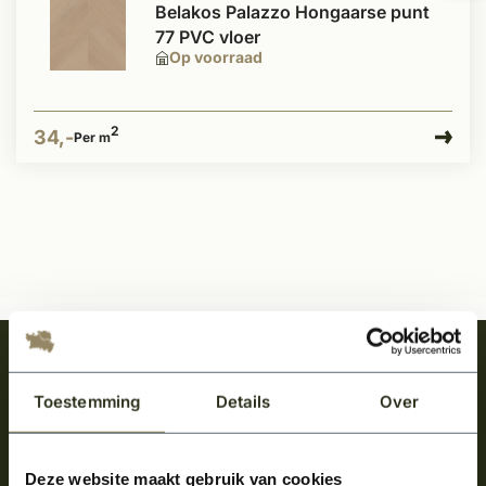
Belakos Palazzo Hongaarse punt
77 PVC vloer
Op voorraad
2
34,-
Per m
Meld je aan en ontvang het laatste nieuws
over onze kempische bouwstijl!
Toestemming
Details
Over
Aanmelden voor de nieuwsbrief
Deze website maakt gebruik van cookies