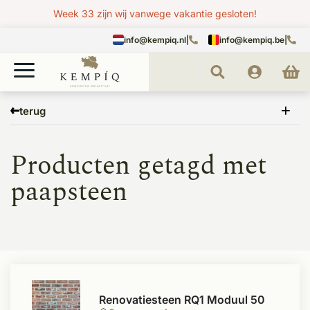
Week 33 zijn wij vanwege vakantie gesloten!
info@kempiq.nl
|
info@kempiq.be
|
Home
Tags
paapsteen
terug
Producten getagd met
paapsteen
Renovatiesteen RQ1 Moduul 50