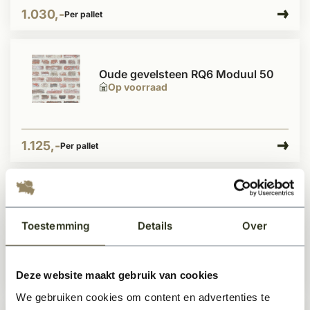
1.030,-
Per pallet
Oude gevelsteen RQ6 Moduul 50
Op voorraad
1.125,-
Per pallet
- -85145%
Oude gevelsteen RQ4 Moduul 50
Op voorraad
Toestemming
Details
Over
Deze website maakt gebruik van cookies
699,-
0,82
Per pallet
We gebruiken cookies om content en advertenties te