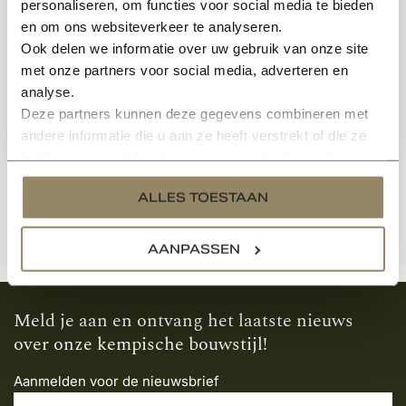
personaliseren, om functies voor social media te bieden
en om ons websiteverkeer te analyseren.
Renovatiesteen RQ12 Moduul 50
Ook delen we informatie over uw gebruik van onze site
Op voorraad
met onze partners voor social media, adverteren en
analyse.
Deze partners kunnen deze gegevens combineren met
1.699,-
Per pallet
andere informatie die u aan ze heeft verstrekt of die ze
hebben verzameld op basis van uw gebruik van hun
services.
ALLES TOESTAAN
AANPASSEN
Meld je aan en ontvang het laatste nieuws
over onze kempische bouwstijl!
Aanmelden voor de nieuwsbrief