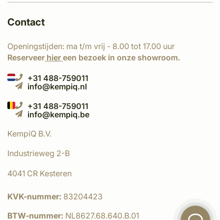
Contact
Openingstijden: ma t/m vrij - 8.00 tot 17.00 uur
Reserveer
hier
een bezoek in onze showroom.
+31 488-759011
info@kempiq.nl
+31 488-759011
info@kempiq.be
KempíQ B.V.
Industrieweg 2-B
4041 CR Kesteren
KVK-nummer:
83204423
BTW-nummer:
NL8627.68.640.B.01