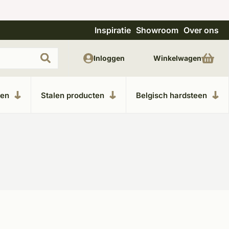
Inspiratie
Showroom
Over ons
Uitgebreide showroom in Kesteren
Unieke m
Inloggen
Winkelwagen
ken
Stalen producten
Belgisch hardsteen