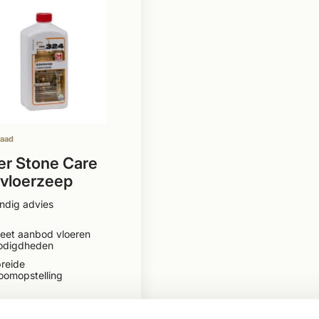
raad
er Stone Care
vloerzeep
ndig advies
eet aanbod vloeren
odigdheden
reide
oomopstelling