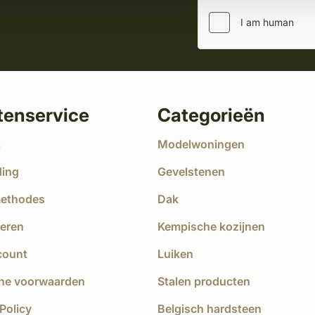
tenservice
Categorieën
t
Modelwoningen
ding
Gevelstenen
methodes
Dak
eren
Kempische kozijnen
count
Luiken
ne voorwaarden
Stalen producten
Policy
Belgisch hardsteen