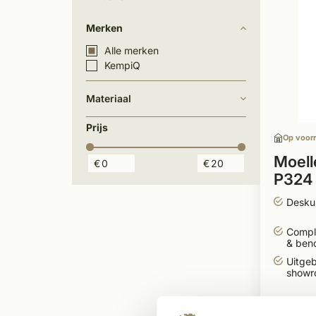
Merken
Alle merken
KempiQ
Materiaal
Prijs
Op voor
Moell
€
€
P324 
Desku
Compl
& ben
Uitgeb
showr