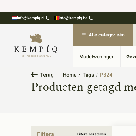
showroom in Kesteren
Unieke materialen in kempische
info@kempiq.nl
|
info@kempiq.be
|
Alle categorieën
Modelwoningen
Gev
Terug
Home
Tags
P324
Producten getagd m
Filters
Filters herstellen