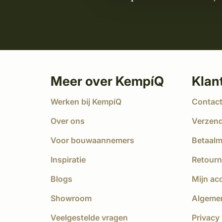
Meer over KempíQ
Klan
Werken bij KempíQ
Contac
Over ons
Verzen
Voor bouwaannemers
Betaal
Inspiratie
Retourn
Blogs
Mijn ac
Showroom
Algeme
Veelgestelde vragen
Privacy 