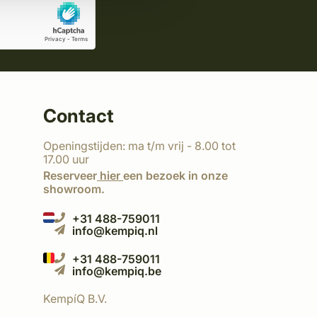
Contact
Openingstijden: ma t/m vrij - 8.00 tot
17.00 uur
Reserveer
hier
een bezoek in onze
showroom.
+31 488-759011
info@kempiq.nl
+31 488-759011
info@kempiq.be
KempíQ B.V.