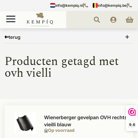
info@kempiq.nl
|
info@kempiq.be
|
Home
Tags
ovh vielli
terug
Producten getagd met
ovh vielli
Wienerberger gevelpan OVH rechts
vieilli blauw
9,6
Op voorraad