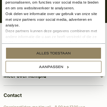
personaliseren, om functies voor social media te bieden
en om ons websiteverkeer te analyseren.
Ook delen we informatie over uw gebruik van onze site
met onze partners voor social media, adverteren en
analyse.
Deze partners kunnen deze gegevens combineren met
Klantenservice
andere informatie die u aan ze heeft verstrekt of die ze
hebben verzameld op basis van uw gebruik van hun
services.
ALLES TOESTAAN
Categorieën
AANPASSEN
Meer over KempíQ
Contact