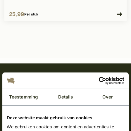
25,99
Per stuk
Meld je aan en ontvang het laatste nieuws
over onze kempische bouwstijl!
Aanmelden voor de nieuwsbrief
Toestemming
Details
Over
Deze website maakt gebruik van cookies
We gebruiken cookies om content en advertenties te