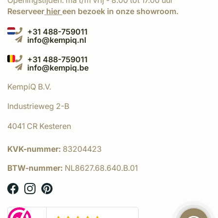
Openingstijden: ma t/m vrij - 8.00 tot 17.00 uur
Reserveer
hier
een bezoek in onze showroom.
+31 488-759011
info@kempiq.nl
+31 488-759011
info@kempiq.be
KempíQ B.V.
Industrieweg 2-B
4041 CR Kesteren
KVK-nummer:
83204423
BTW-nummer:
NL8627.68.640.B.01