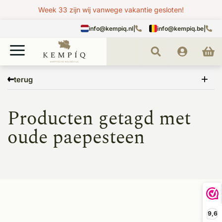
Week 33 zijn wij vanwege vakantie gesloten!
info@kempiq.nl
|
info@kempiq.be
|
Home
Tags
oude paepesteen
terug
Producten getagd met
oude paepesteen
9,6