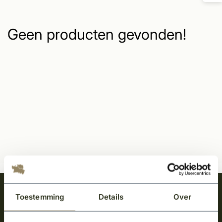
Geen producten gevonden!
Meld je aan en ontvang het laatste nieuws
Toestemming
Details
Over
over onze kempische bouwstijl!