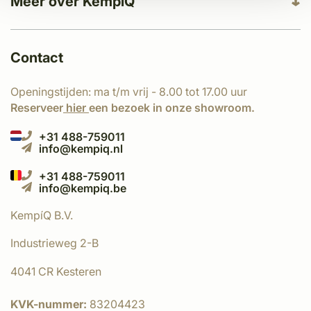
Meer over KempíQ
Contact
Openingstijden: ma t/m vrij - 8.00 tot 17.00 uur
Reserveer
hier
een bezoek in onze showroom.
+31 488-759011
info@kempiq.nl
+31 488-759011
info@kempiq.be
KempíQ B.V.
Industrieweg 2-B
4041 CR Kesteren
KVK-nummer:
83204423